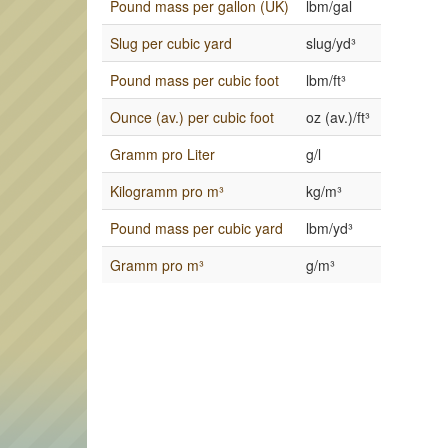
Pound mass per gallon (UK)
lbm/gal
Slug per cubic yard
slug/yd³
Pound mass per cubic foot
lbm/ft³
Ounce (av.) per cubic foot
oz (av.)/ft³
Gramm pro Liter
g/l
Kilogramm pro m³
kg/m³
Pound mass per cubic yard
lbm/yd³
Gramm pro m³
g/m³