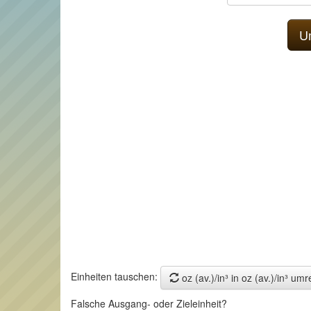
Einheiten tauschen:
oz (av.)/in³ in oz (av.)/in³ um
Falsche Ausgang- oder Zieleinheit?