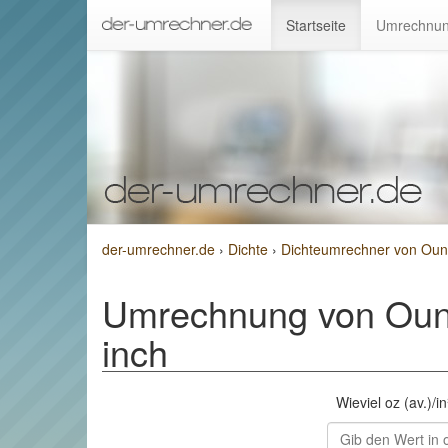
Startseite
Umrechnun
der-umrechner.de
›
Dichte
›
Dichteumrechner von Ounce
Umrechnung von Ounce
inch
Wieviel oz (av.)/