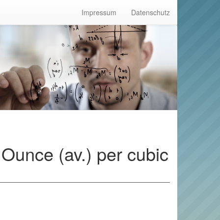
Impressum
Datenschutz
Ounce (av.) per cubic