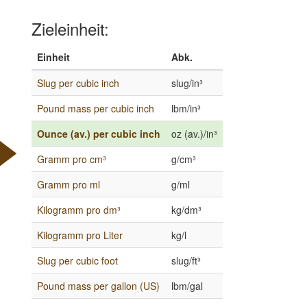
Zieleinheit:
Einheit
Abk.
Slug per cubic inch
slug/in³
Pound mass per cubic inch
lbm/in³
Ounce (av.) per cubic inch
oz (av.)/in³
Gramm pro cm³
g/cm³
Gramm pro ml
g/ml
Kilogramm pro dm³
kg/dm³
Kilogramm pro Liter
kg/l
Slug per cubic foot
slug/ft³
Pound mass per gallon (US)
lbm/gal