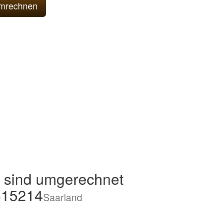
sind umgerechnet
615214
Saarland