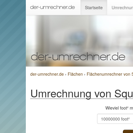
Startseite
Umrechnun
der-umrechner.de
›
Flächen
›
Flächenumrechner von S
Umrechnung von Squa
Wieviel foot²