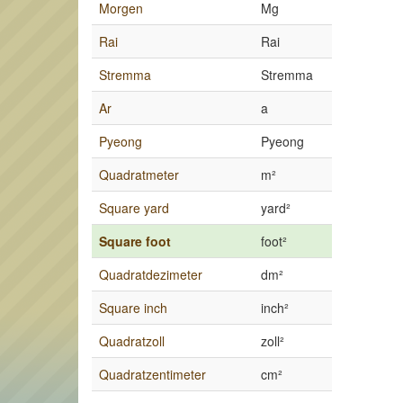
Morgen
Mg
Rai
Rai
Stremma
Stremma
Ar
a
Pyeong
Pyeong
Quadratmeter
m²
Square yard
yard²
Square foot
foot²
Quadratdezimeter
dm²
Square inch
inch²
Quadratzoll
zoll²
Quadratzentimeter
cm²