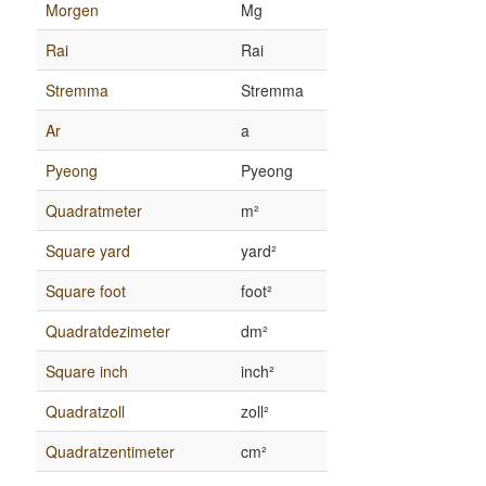
Morgen
Mg
Rai
Rai
Stremma
Stremma
Ar
a
Pyeong
Pyeong
Quadratmeter
m²
Square yard
yard²
Square foot
foot²
Quadratdezimeter
dm²
Square inch
inch²
Quadratzoll
zoll²
Quadratzentimeter
cm²