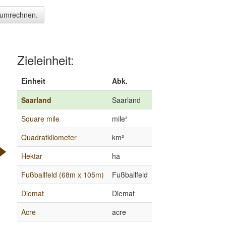
² umrechnen.
Zieleinheit:
Einheit
Abk.
Saarland
Saarland
Square mile
mile²
Quadratkilometer
km²
Hektar
ha
Fußballfeld (68m x 105m)
Fußballfeld
Diemat
Diemat
Acre
acre