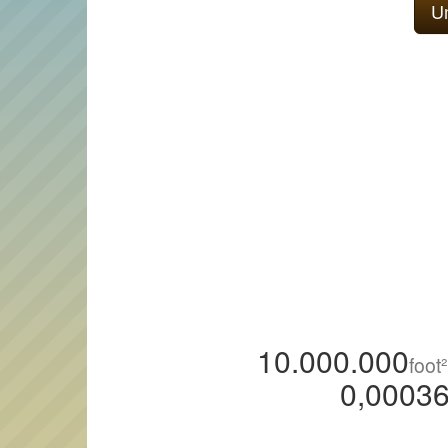
10.000.000
foot²
0,0003