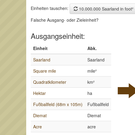
Einheiten tauschen:
10.000.000 Saarland in foot
Falsche Ausgang- oder Zieleinheit?
Ausgangseinheit:
Einheit
Abk.
Saarland
Saarland
Square mile
mile²
Quadratkilometer
km²
Hektar
ha
Fußballfeld (68m x 105m)
Fußballfeld
Diemat
Diemat
Acre
acre