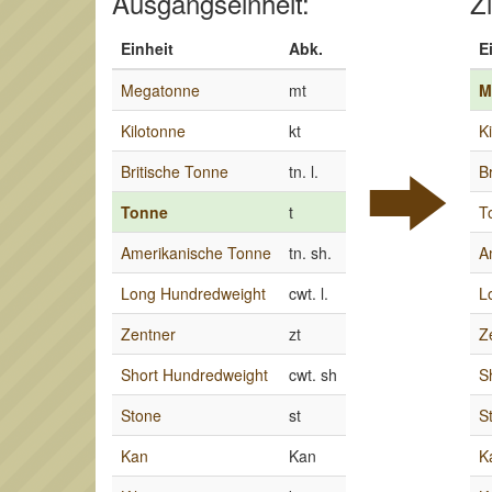
Ausgangseinheit:
Zi
Einheit
Abk.
E
Megatonne
mt
M
Kilotonne
kt
K
Britische Tonne
tn. l.
B
Tonne
t
T
Amerikanische Tonne
tn. sh.
A
Long Hundredweight
cwt. l.
L
Zentner
zt
Z
Short Hundredweight
cwt. sh
S
Stone
st
S
Kan
Kan
K