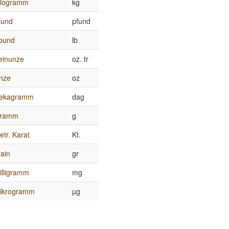
ilogramm
kg
fund
pfund
ound
lb
einunze
oz. tr
nze
oz
ekagramm
dag
ramm
g
etr. Karat
Kt.
rain
gr
illigramm
mg
ikrogramm
µg