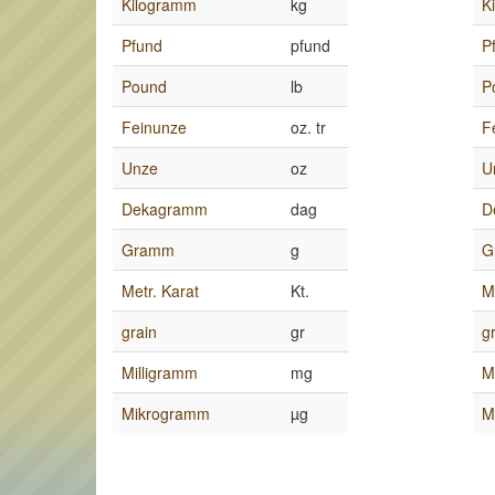
Kilogramm
kg
K
Pfund
pfund
P
Pound
lb
P
Feinunze
oz. tr
F
Unze
oz
U
Dekagramm
dag
D
Gramm
g
G
Metr. Karat
Kt.
M
grain
gr
g
Milligramm
mg
M
Mikrogramm
µg
M