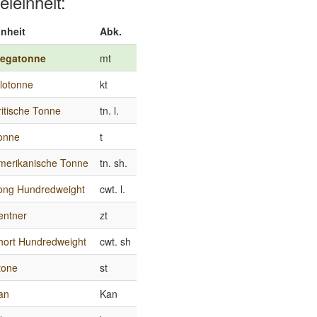
eleinheit:
inheit
Abk.
egatonne
mt
ilotonne
kt
ritische Tonne
tn. l.
onne
t
merikanische Tonne
tn. sh.
ong Hundredweight
cwt. l.
entner
zt
hort Hundredweight
cwt. sh
tone
st
an
Kan