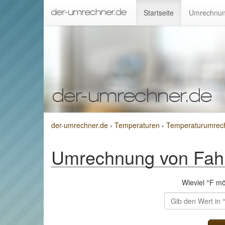
Startseite
Umrechnun
der-umrechner.de
›
Temperaturen
›
Temperaturumrech
Umrechnung von Fahr
Wieviel °F m