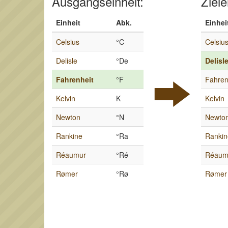
Ausgangseinheit:
Ziele
Einheit
Abk.
Einhei
Celsius
°C
Celsiu
Delisle
°De
Delisl
Fahrenheit
°F
Fahren
Kelvin
K
Kelvin
Newton
°N
Newto
Rankine
°Ra
Rankin
Réaumur
°Ré
Réaum
Rømer
°Rø
Rømer