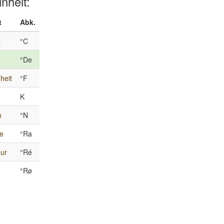
inheit:
t
Abk.
s
°C
e
°De
heit
°F
K
n
°N
e
°Ra
ur
°Ré
°Rø