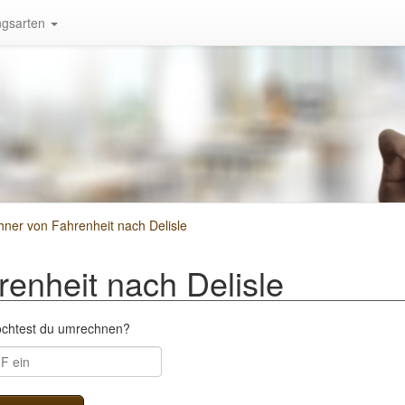
gsarten
ner von Fahrenheit nach Delisle
enheit nach Delisle
öchtest du umrechnen?