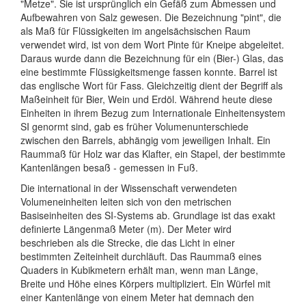
"Metze". Sie ist ursprünglich ein Gefäß zum Abmessen und
Aufbewahren von Salz gewesen. Die Bezeichnung "pint", die
als Maß für Flüssigkeiten im angelsächsischen Raum
verwendet wird, ist von dem Wort Pinte für Kneipe abgeleitet.
Daraus wurde dann die Bezeichnung für ein (Bier-) Glas, das
eine bestimmte Flüssigkeitsmenge fassen konnte. Barrel ist
das englische Wort für Fass. Gleichzeitig dient der Begriff als
Maßeinheit für Bier, Wein und Erdöl. Während heute diese
Einheiten in ihrem Bezug zum Internationale Einheitensystem
SI genormt sind, gab es früher Volumenunterschiede
zwischen den Barrels, abhängig vom jeweiligen Inhalt. Ein
Raummaß für Holz war das Klafter, ein Stapel, der bestimmte
Kantenlängen besaß - gemessen in Fuß.
Die international in der Wissenschaft verwendeten
Volumeneinheiten leiten sich von den metrischen
Basiseinheiten des SI-Systems ab. Grundlage ist das exakt
definierte Längenmaß Meter (m). Der Meter wird
beschrieben als die Strecke, die das Licht in einer
bestimmten Zeiteinheit durchläuft. Das Raummaß eines
Quaders in Kubikmetern erhält man, wenn man Länge,
Breite und Höhe eines Körpers multipliziert. Ein Würfel mit
einer Kantenlänge von einem Meter hat demnach den