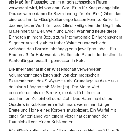
als Maß für Flüssigkeiten im angelsächsischen Raum
verwendet wird, ist von dem Wort Pinte für Kneipe abgeleitet.
Daraus wurde dann die Bezeichnung für ein (Bier-) Glas, das
eine bestimmte Flüssigkeitsmenge fassen konnte. Barrel ist
das englische Wort für Fass. Gleichzeitig dient der Begriff als
Maßeinheit für Bier, Wein und Erdöl. Während heute diese
Einheiten in ihrem Bezug zum Internationale Einheitensystem
SI genormt sind, gab es früher Volumenunterschiede
zwischen den Barrels, abhängig vom jeweiligen Inhalt. Ein
Raummaß für Holz war das Klafter, ein Stapel, der bestimmte
Kantenlängen besaß - gemessen in Fuß.
Die international in der Wissenschaft verwendeten
Volumeneinheiten leiten sich von den metrischen
Basiseinheiten des SI-Systems ab. Grundlage ist das exakt
definierte Längenmaß Meter (m). Der Meter wird
beschrieben als die Strecke, die das Licht in einer
bestimmten Zeiteinheit durchläuft. Das Raummaß eines
Quaders in Kubikmetern erhält man, wenn man Länge,
Breite und Höhe eines Körpers multipliziert. Ein Würfel mit
einer Kantenlänge von einem Meter hat demnach den
Rauminhalt von einem Kubikmeter.
Für Flüssigkeiten wird im Allgemeinen das Hohlmaß Liter (l)