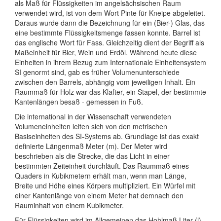
als Maß für Flüssigkeiten im angelsächsischen Raum
verwendet wird, ist von dem Wort Pinte für Kneipe abgeleitet.
Daraus wurde dann die Bezeichnung für ein (Bier-) Glas, das
eine bestimmte Flüssigkeitsmenge fassen konnte. Barrel ist
das englische Wort für Fass. Gleichzeitig dient der Begriff als
Maßeinheit für Bier, Wein und Erdöl. Während heute diese
Einheiten in ihrem Bezug zum Internationale Einheitensystem
SI genormt sind, gab es früher Volumenunterschiede
zwischen den Barrels, abhängig vom jeweiligen Inhalt. Ein
Raummaß für Holz war das Klafter, ein Stapel, der bestimmte
Kantenlängen besaß - gemessen in Fuß.
Die international in der Wissenschaft verwendeten
Volumeneinheiten leiten sich von den metrischen
Basiseinheiten des SI-Systems ab. Grundlage ist das exakt
definierte Längenmaß Meter (m). Der Meter wird
beschrieben als die Strecke, die das Licht in einer
bestimmten Zeiteinheit durchläuft. Das Raummaß eines
Quaders in Kubikmetern erhält man, wenn man Länge,
Breite und Höhe eines Körpers multipliziert. Ein Würfel mit
einer Kantenlänge von einem Meter hat demnach den
Rauminhalt von einem Kubikmeter.
Für Flüssigkeiten wird im Allgemeinen das Hohlmaß Liter (l)