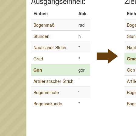
Ausgangseinheit:
Ziel
Einheit
Abk.
Einh
Bogenmaß
rad
Bog
Stunden
h
Stu
Nautischer Strich
"
Naut
Grad
°
Gra
Gon
gon
Gon
Artilleristischer Strich
¯
Artil
Bogenminute
'
Bog
Bogensekunde
"
Bog