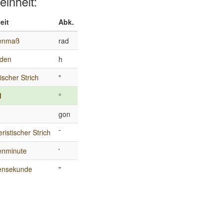
einheit:
eit
Abk.
enmaß
rad
nden
h
ischer Strich
"
d
°
gon
leristischer Strich
¯
enminute
'
ensekunde
"