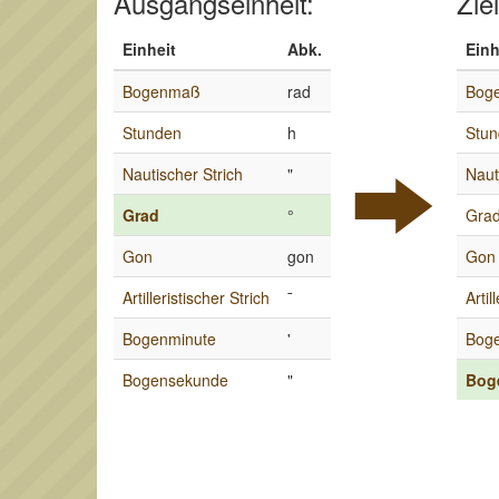
Ausgangseinheit:
Ziel
Einheit
Abk.
Einh
Bogenmaß
rad
Bog
Stunden
h
Stu
Nautischer Strich
"
Naut
Grad
°
Gra
Gon
gon
Gon
Artilleristischer Strich
¯
Artil
Bogenminute
'
Bog
Bogensekunde
"
Bog