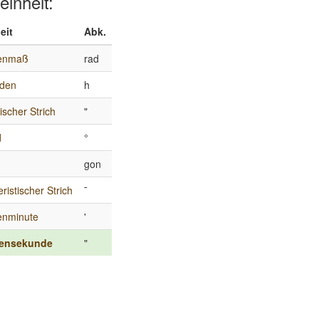
einheit:
eit
Abk.
enmaß
rad
nden
h
ischer Strich
"
d
°
gon
leristischer Strich
¯
enminute
'
ensekunde
"