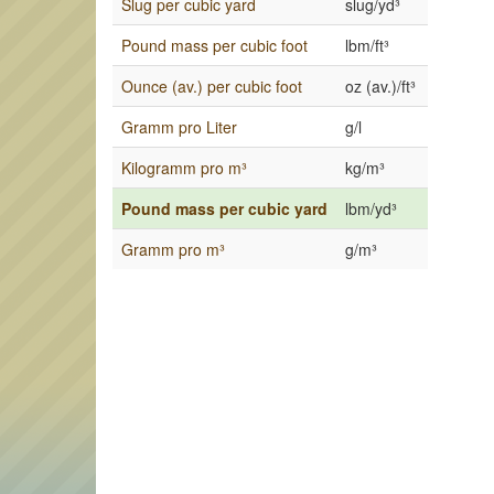
Slug per cubic yard
slug/yd³
Pound mass per cubic foot
lbm/ft³
Ounce (av.) per cubic foot
oz (av.)/ft³
Gramm pro Liter
g/l
Kilogramm pro m³
kg/m³
Pound mass per cubic yard
lbm/yd³
Gramm pro m³
g/m³