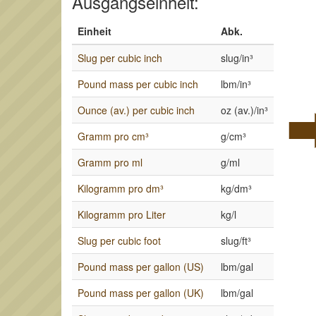
Ausgangseinheit:
Einheit
Abk.
Slug per cubic inch
slug/in³
Pound mass per cubic inch
lbm/in³
Ounce (av.) per cubic inch
oz (av.)/in³
Gramm pro cm³
g/cm³
Gramm pro ml
g/ml
Kilogramm pro dm³
kg/dm³
Kilogramm pro Liter
kg/l
Slug per cubic foot
slug/ft³
Pound mass per gallon (US)
lbm/gal
Pound mass per gallon (UK)
lbm/gal