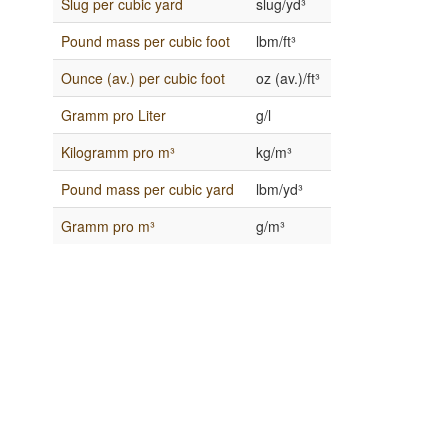
Slug per cubic yard
slug/yd³
Pound mass per cubic foot
lbm/ft³
Ounce (av.) per cubic foot
oz (av.)/ft³
Gramm pro Liter
g/l
Kilogramm pro m³
kg/m³
Pound mass per cubic yard
lbm/yd³
Gramm pro m³
g/m³