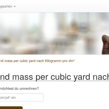
gsarten
nd mass per cubic yard nach Kilogramm pro dm³
d mass per cubic yard nac
³ möchtest du umrechnen?