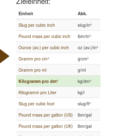
Zieleinheit:
Einheit
Abk.
Slug per cubic inch
slug/in³
Pound mass per cubic inch
lbm/in³
Ounce (av.) per cubic inch
oz (av.)/in³
Gramm pro cm³
g/cm³
Gramm pro ml
g/ml
Kilogramm pro dm³
kg/dm³
Kilogramm pro Liter
kg/l
Slug per cubic foot
slug/ft³
Pound mass per gallon (US)
lbm/gal
Pound mass per gallon (UK)
lbm/gal