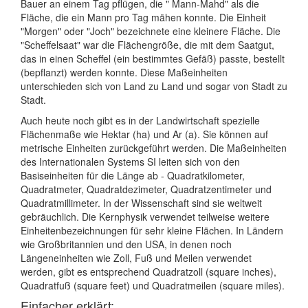
Bauer an einem Tag pflügen, die " Mann-Mahd" als die
Fläche, die ein Mann pro Tag mähen konnte. Die Einheit
"Morgen" oder "Joch" bezeichnete eine kleinere Fläche. Die
"Scheffelsaat" war die Flächengröße, die mit dem Saatgut,
das in einen Scheffel (ein bestimmtes Gefäß) passte, bestellt
(bepflanzt) werden konnte. Diese Maßeinheiten
unterschieden sich von Land zu Land und sogar von Stadt zu
Stadt.
Auch heute noch gibt es in der Landwirtschaft spezielle
Flächenmaße wie Hektar (ha) und Ar (a). Sie können auf
metrische Einheiten zurückgeführt werden. Die Maßeinheiten
des Internationalen Systems SI leiten sich von den
Basiseinheiten für die Länge ab - Quadratkilometer,
Quadratmeter, Quadratdezimeter, Quadratzentimeter und
Quadratmillimeter. In der Wissenschaft sind sie weltweit
gebräuchlich. Die Kernphysik verwendet teilweise weitere
Einheitenbezeichnungen für sehr kleine Flächen. In Ländern
wie Großbritannien und den USA, in denen noch
Längeneinheiten wie Zoll, Fuß und Meilen verwendet
werden, gibt es entsprechend Quadratzoll (square inches),
Quadratfuß (square feet) und Quadratmeilen (square miles).
Einfacher erklärt: