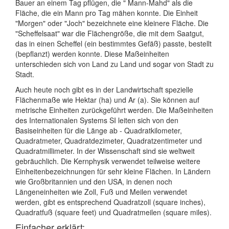
Bauer an einem Tag pflügen, die " Mann-Mahd" als die
Fläche, die ein Mann pro Tag mähen konnte. Die Einheit
"Morgen" oder "Joch" bezeichnete eine kleinere Fläche. Die
"Scheffelsaat" war die Flächengröße, die mit dem Saatgut,
das in einen Scheffel (ein bestimmtes Gefäß) passte, bestellt
(bepflanzt) werden konnte. Diese Maßeinheiten
unterschieden sich von Land zu Land und sogar von Stadt zu
Stadt.
Auch heute noch gibt es in der Landwirtschaft spezielle
Flächenmaße wie Hektar (ha) und Ar (a). Sie können auf
metrische Einheiten zurückgeführt werden. Die Maßeinheiten
des Internationalen Systems SI leiten sich von den
Basiseinheiten für die Länge ab - Quadratkilometer,
Quadratmeter, Quadratdezimeter, Quadratzentimeter und
Quadratmillimeter. In der Wissenschaft sind sie weltweit
gebräuchlich. Die Kernphysik verwendet teilweise weitere
Einheitenbezeichnungen für sehr kleine Flächen. In Ländern
wie Großbritannien und den USA, in denen noch
Längeneinheiten wie Zoll, Fuß und Meilen verwendet
werden, gibt es entsprechend Quadratzoll (square inches),
Quadratfuß (square feet) und Quadratmeilen (square miles).
Einfacher erklärt: