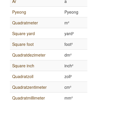
Ar
a
Pyeong
Pyeong
Quadratmeter
m²
Square yard
yard²
Square foot
foot²
Quadratdezimeter
dm²
Square inch
inch²
Quadratzoll
zoll²
Quadratzentimeter
cm²
Quadratmillimeter
mm²