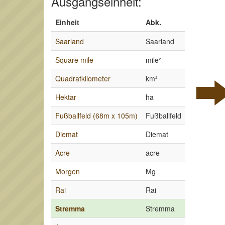
Ausgangseinheit:
Einheit
Abk.
Saarland
Saarland
Square mile
mile²
Quadratkilometer
km²
Hektar
ha
Fußballfeld (68m x 105m)
Fußballfeld
Diemat
Diemat
Acre
acre
Morgen
Mg
Rai
Rai
Stremma
Stremma