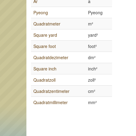
Ar
a
Pyeong
Pyeong
Quadratmeter
m²
Square yard
yard²
Square foot
foot²
Quadratdezimeter
dm²
Square inch
inch²
Quadratzoll
zoll²
Quadratzentimeter
cm²
Quadratmillimeter
mm²