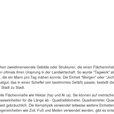
chen zweidimensionale Gebilde oder Strukturen, die einen Flächeninhal
oftmals ihren Ursprung in der Landwirtschaft. So wurde "Tagwerk" als 
, die ein Mann pro Tag mähen konnte. Die Einheit "Morgen" oder "Joch
atgut, das in einen Scheffel (ein bestimmtes Gefäß) passte, bestellt (
Stadt zu Stadt.
ielle Flächenmaße wie Hektar (ha) und Ar (a). Sie können auf metrisch
 Basiseinheiten für die Länge ab - Quadratkilometer, Quadratmeter, Qu
tweit gebräuchlich. Die Kernphysik verwendet teilweise weitere Einheit
geneinheiten wie Zoll, Fuß und Meilen verwendet werden, gibt es ent