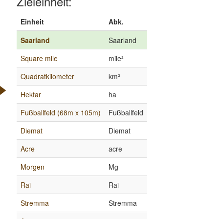
Zieleinheit:
Einheit
Abk.
Saarland
Saarland
Square mile
mile²
Quadratkilometer
km²
Hektar
ha
Fußballfeld (68m x 105m)
Fußballfeld
Diemat
Diemat
Acre
acre
Morgen
Mg
Rai
Rai
Stremma
Stremma