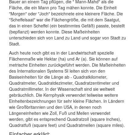
Bauer an einem Tag pflügen, die " Mann-Mahd" als die
Fläche, die ein Mann pro Tag mähen konnte. Die Einheit
"Morgen" oder "Joch" bezeichnete eine kleinere Fläche. Die
"Scheffelsaat" war die Flächengröße, die mit dem Saatgut,
das in einen Scheffel (ein bestimmtes Gefäß) passte, bestellt
(bepflanzt) werden konnte. Diese Maßeinheiten
unterschieden sich von Land zu Land und sogar von Stadt zu
Stadt.
Auch heute noch gibt es in der Landwirtschaft spezielle
Flächenmaße wie Hektar (ha) und Ar (a). Sie können auf
metrische Einheiten zurückgeführt werden. Die Maßeinheiten
des Internationalen Systems SI leiten sich von den
Basiseinheiten für die Länge ab - Quadratkilometer,
Quadratmeter, Quadratdezimeter, Quadratzentimeter und
Quadratmillimeter. In der Wissenschaft sind sie weltweit
gebräuchlich. Die Kernphysik verwendet teilweise weitere
Einheitenbezeichnungen für sehr kleine Flächen. In Ländern
wie Großbritannien und den USA, in denen noch
Längeneinheiten wie Zoll, Fuß und Meilen verwendet
werden, gibt es entsprechend Quadratzoll (square inches),
Quadratfuß (square feet) und Quadratmeilen (square miles).
Einfacher erklärt: