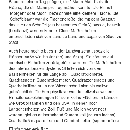
Bauer an einem Tag pflügen, die " Mann-Mahd" als die
Fläche, die ein Mann pro Tag mähen konnte. Die Einheit
"Morgen" oder "Joch" bezeichnete eine kleinere Fläche. Die
"Scheffelsaat" war die Flächengröße, die mit dem Saatgut,
das in einen Scheffel (ein bestimmtes Gefäß) passte, bestellt
(bepflanzt) werden konnte. Diese Maßeinheiten
unterschieden sich von Land zu Land und sogar von Stadt zu
Stadt.
Auch heute noch gibt es in der Landwirtschaft spezielle
Flächenmaße wie Hektar (ha) und Ar (a). Sie können auf
metrische Einheiten zurückgeführt werden. Die Maßeinheiten
des Internationalen Systems SI leiten sich von den
Basiseinheiten für die Länge ab - Quadratkilometer,
Quadratmeter, Quadratdezimeter, Quadratzentimeter und
Quadratmillimeter. In der Wissenschaft sind sie weltweit
gebräuchlich. Die Kernphysik verwendet teilweise weitere
Einheitenbezeichnungen für sehr kleine Flächen. In Ländern
wie Großbritannien und den USA, in denen noch
Längeneinheiten wie Zoll, Fuß und Meilen verwendet
werden, gibt es entsprechend Quadratzoll (square inches),
Quadratfuß (square feet) und Quadratmeilen (square miles).
Einfacher erklärt: