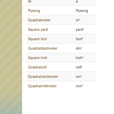
Ar
a
Pyeong
Pyeong
Quadratmeter
m²
Square yard
yard²
Square foot
foot²
Quadratdezimeter
dm²
Square inch
inch²
Quadratzoll
zoll²
Quadratzentimeter
cm²
Quadratmillimeter
mm²