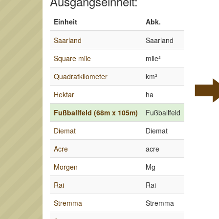
Ausgangseinheit:
Einheit
Abk.
Saarland
Saarland
Square mile
mile²
Quadratkilometer
km²
Hektar
ha
Fußballfeld (68m x 105m)
Fußballfeld
Diemat
Diemat
Acre
acre
Morgen
Mg
Rai
Rai
Stremma
Stremma