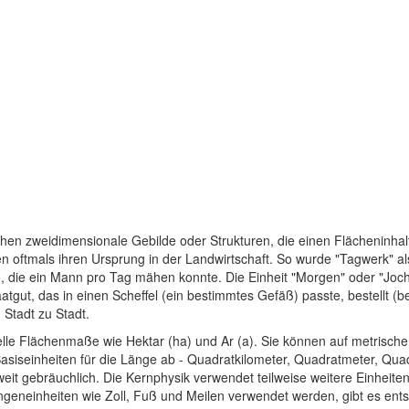
chen zweidimensionale Gebilde oder Strukturen, die einen Flächeninhal
oftmals ihren Ursprung in der Landwirtschaft. So wurde "Tagwerk" als 
, die ein Mann pro Tag mähen konnte. Die Einheit "Morgen" oder "Joch
atgut, das in einen Scheffel (ein bestimmtes Gefäß) passte, bestellt (
Stadt zu Stadt.
ielle Flächenmaße wie Hektar (ha) und Ar (a). Sie können auf metrisch
 Basiseinheiten für die Länge ab - Quadratkilometer, Quadratmeter, Qu
tweit gebräuchlich. Die Kernphysik verwendet teilweise weitere Einheit
geneinheiten wie Zoll, Fuß und Meilen verwendet werden, gibt es ent