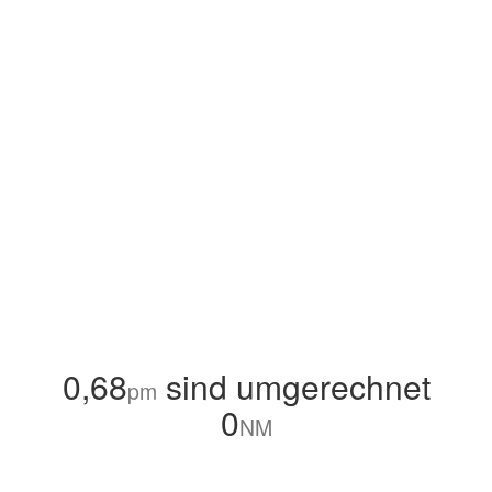
0,68
sind umgerechnet
pm
0
NM