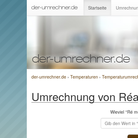
Startseite
Umrechnun
der-umrechner.de
›
Temperaturen
›
Temperaturumrech
Umrechnung von Réa
Wieviel °Ré 