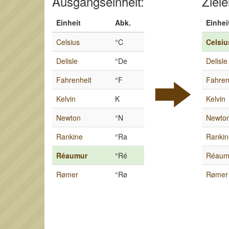
Ausgangseinheit:
Ziele
Einheit
Abk.
Einhei
Celsius
°C
Celsiu
Delisle
°De
Delisle
Fahrenheit
°F
Fahren
Kelvin
K
Kelvin
Newton
°N
Newto
Rankine
°Ra
Rankin
Réaumur
°Ré
Réaum
Rømer
°Rø
Rømer