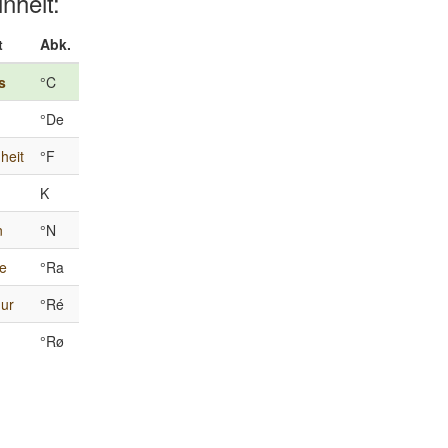
inheit:
t
Abk.
s
°C
°De
heit
°F
K
n
°N
e
°Ra
ur
°Ré
°Rø