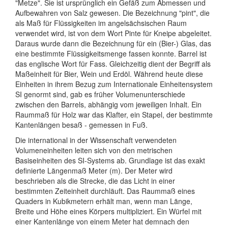
"Metze". Sie ist ursprünglich ein Gefäß zum Abmessen und
Aufbewahren von Salz gewesen. Die Bezeichnung "pint", die
als Maß für Flüssigkeiten im angelsächsischen Raum
verwendet wird, ist von dem Wort Pinte für Kneipe abgeleitet.
Daraus wurde dann die Bezeichnung für ein (Bier-) Glas, das
eine bestimmte Flüssigkeitsmenge fassen konnte. Barrel ist
das englische Wort für Fass. Gleichzeitig dient der Begriff als
Maßeinheit für Bier, Wein und Erdöl. Während heute diese
Einheiten in ihrem Bezug zum Internationale Einheitensystem
SI genormt sind, gab es früher Volumenunterschiede
zwischen den Barrels, abhängig vom jeweiligen Inhalt. Ein
Raummaß für Holz war das Klafter, ein Stapel, der bestimmte
Kantenlängen besaß - gemessen in Fuß.
Die international in der Wissenschaft verwendeten
Volumeneinheiten leiten sich von den metrischen
Basiseinheiten des SI-Systems ab. Grundlage ist das exakt
definierte Längenmaß Meter (m). Der Meter wird
beschrieben als die Strecke, die das Licht in einer
bestimmten Zeiteinheit durchläuft. Das Raummaß eines
Quaders in Kubikmetern erhält man, wenn man Länge,
Breite und Höhe eines Körpers multipliziert. Ein Würfel mit
einer Kantenlänge von einem Meter hat demnach den