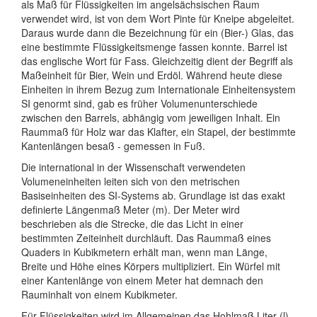
als Maß für Flüssigkeiten im angelsächsischen Raum
verwendet wird, ist von dem Wort Pinte für Kneipe abgeleitet.
Daraus wurde dann die Bezeichnung für ein (Bier-) Glas, das
eine bestimmte Flüssigkeitsmenge fassen konnte. Barrel ist
das englische Wort für Fass. Gleichzeitig dient der Begriff als
Maßeinheit für Bier, Wein und Erdöl. Während heute diese
Einheiten in ihrem Bezug zum Internationale Einheitensystem
SI genormt sind, gab es früher Volumenunterschiede
zwischen den Barrels, abhängig vom jeweiligen Inhalt. Ein
Raummaß für Holz war das Klafter, ein Stapel, der bestimmte
Kantenlängen besaß - gemessen in Fuß.
Die international in der Wissenschaft verwendeten
Volumeneinheiten leiten sich von den metrischen
Basiseinheiten des SI-Systems ab. Grundlage ist das exakt
definierte Längenmaß Meter (m). Der Meter wird
beschrieben als die Strecke, die das Licht in einer
bestimmten Zeiteinheit durchläuft. Das Raummaß eines
Quaders in Kubikmetern erhält man, wenn man Länge,
Breite und Höhe eines Körpers multipliziert. Ein Würfel mit
einer Kantenlänge von einem Meter hat demnach den
Rauminhalt von einem Kubikmeter.
Für Flüssigkeiten wird im Allgemeinen das Hohlmaß Liter (l)