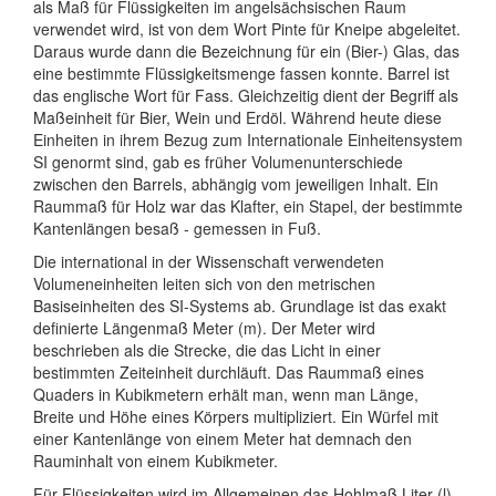
als Maß für Flüssigkeiten im angelsächsischen Raum
verwendet wird, ist von dem Wort Pinte für Kneipe abgeleitet.
Daraus wurde dann die Bezeichnung für ein (Bier-) Glas, das
eine bestimmte Flüssigkeitsmenge fassen konnte. Barrel ist
das englische Wort für Fass. Gleichzeitig dient der Begriff als
Maßeinheit für Bier, Wein und Erdöl. Während heute diese
Einheiten in ihrem Bezug zum Internationale Einheitensystem
SI genormt sind, gab es früher Volumenunterschiede
zwischen den Barrels, abhängig vom jeweiligen Inhalt. Ein
Raummaß für Holz war das Klafter, ein Stapel, der bestimmte
Kantenlängen besaß - gemessen in Fuß.
Die international in der Wissenschaft verwendeten
Volumeneinheiten leiten sich von den metrischen
Basiseinheiten des SI-Systems ab. Grundlage ist das exakt
definierte Längenmaß Meter (m). Der Meter wird
beschrieben als die Strecke, die das Licht in einer
bestimmten Zeiteinheit durchläuft. Das Raummaß eines
Quaders in Kubikmetern erhält man, wenn man Länge,
Breite und Höhe eines Körpers multipliziert. Ein Würfel mit
einer Kantenlänge von einem Meter hat demnach den
Rauminhalt von einem Kubikmeter.
Für Flüssigkeiten wird im Allgemeinen das Hohlmaß Liter (l)