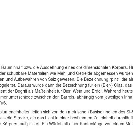
auminhalt bzw. die Ausdehnung eines dreidimensionalen Körpers. His
der schüttbare Materialien wie Mehl und Getreide abgemessen wurden.
sen und Aufbewahren von Salz gewesen. Die Bezeichnung "pint", die a
bgeleitet. Daraus wurde dann die Bezeichnung für ein (Bier-) Glas, da
 dient der Begriff als Maßeinheit für Bier, Wein und Erdöl. Während heu
umenunterschiede zwischen den Barrels, abhängig vom jeweiligen Inhalt
Fuß.
olumeneinheiten leiten sich von den metrischen Basiseinheiten des SI-
s die Strecke, die das Licht in einer bestimmten Zeiteinheit durchl
 Körpers multipliziert. Ein Würfel mit einer Kantenlänge von einem 