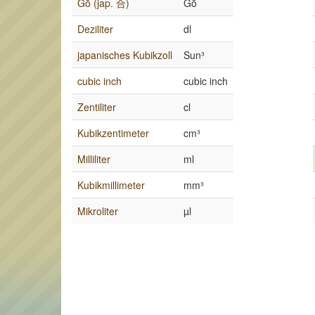
Gō (jap. 合)
Gō
Deziliter
dl
japanisches Kubikzoll
Sun³
cubic inch
cubic inch
Zentiliter
cl
Kubikzentimeter
cm³
Milliliter
ml
Kubikmillimeter
mm³
Mikroliter
µl