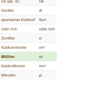
Gō (jap. 合)
Gō
Deziliter
dl
japanisches Kubikzoll
Sun³
cubic inch
cubic inch
Zentiliter
cl
Kubikzentimeter
cm³
Milliliter
ml
Kubikmillimeter
mm³
Mikroliter
µl