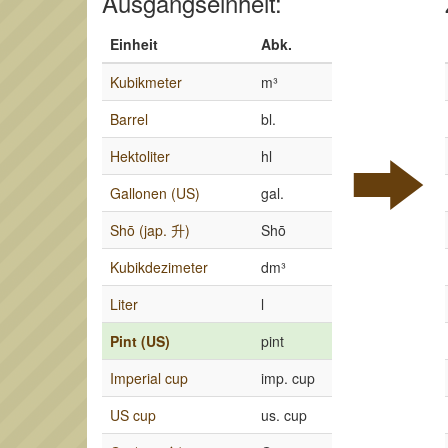
Ausgangseinheit:
Einheit
Abk.
Kubikmeter
m³
Barrel
bl.
Hektoliter
hl
Gallonen (US)
gal.
Shō (jap. 升)
Shō
Kubikdezimeter
dm³
Liter
l
Pint (US)
pint
Imperial cup
imp. cup
US cup
us. cup