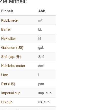
Zieleinheit:
Einheit
Abk.
Kubikmeter
m³
Barrel
bl.
Hektoliter
hl
Gallonen (US)
gal.
Shō (jap. 升)
Shō
Kubikdezimeter
dm³
Liter
l
Pint (US)
pint
Imperial cup
imp. cup
US cup
us. cup