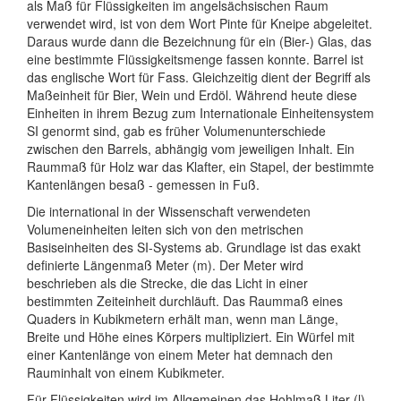
als Maß für Flüssigkeiten im angelsächsischen Raum
verwendet wird, ist von dem Wort Pinte für Kneipe abgeleitet.
Daraus wurde dann die Bezeichnung für ein (Bier-) Glas, das
eine bestimmte Flüssigkeitsmenge fassen konnte. Barrel ist
das englische Wort für Fass. Gleichzeitig dient der Begriff als
Maßeinheit für Bier, Wein und Erdöl. Während heute diese
Einheiten in ihrem Bezug zum Internationale Einheitensystem
SI genormt sind, gab es früher Volumenunterschiede
zwischen den Barrels, abhängig vom jeweiligen Inhalt. Ein
Raummaß für Holz war das Klafter, ein Stapel, der bestimmte
Kantenlängen besaß - gemessen in Fuß.
Die international in der Wissenschaft verwendeten
Volumeneinheiten leiten sich von den metrischen
Basiseinheiten des SI-Systems ab. Grundlage ist das exakt
definierte Längenmaß Meter (m). Der Meter wird
beschrieben als die Strecke, die das Licht in einer
bestimmten Zeiteinheit durchläuft. Das Raummaß eines
Quaders in Kubikmetern erhält man, wenn man Länge,
Breite und Höhe eines Körpers multipliziert. Ein Würfel mit
einer Kantenlänge von einem Meter hat demnach den
Rauminhalt von einem Kubikmeter.
Für Flüssigkeiten wird im Allgemeinen das Hohlmaß Liter (l)