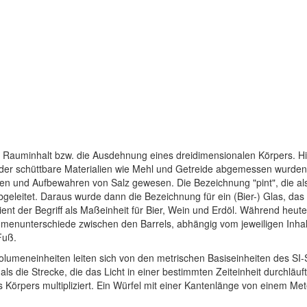
auminhalt bzw. die Ausdehnung eines dreidimensionalen Körpers. His
der schüttbare Materialien wie Mehl und Getreide abgemessen wurden.
sen und Aufbewahren von Salz gewesen. Die Bezeichnung "pint", die a
bgeleitet. Daraus wurde dann die Bezeichnung für ein (Bier-) Glas, da
 dient der Begriff als Maßeinheit für Bier, Wein und Erdöl. Während heu
umenunterschiede zwischen den Barrels, abhängig vom jeweiligen Inhalt
Fuß.
olumeneinheiten leiten sich von den metrischen Basiseinheiten des SI-
s die Strecke, die das Licht in einer bestimmten Zeiteinheit durchl
 Körpers multipliziert. Ein Würfel mit einer Kantenlänge von einem 