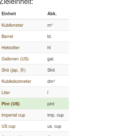
Zieleinheit:
Einheit
Abk.
Kubikmeter
m³
Barrel
bl.
Hektoliter
hl
Gallonen (US)
gal.
Shō (jap. 升)
Shō
Kubikdezimeter
dm³
Liter
l
Pint (US)
pint
Imperial cup
imp. cup
US cup
us. cup