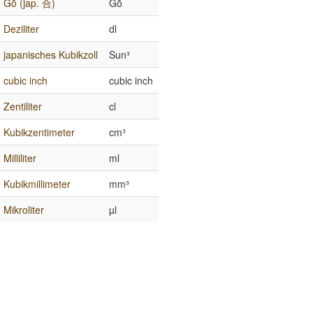
Gō (jap. 合)
Gō
Deziliter
dl
japanisches Kubikzoll
Sun³
cubic inch
cubic inch
Zentiliter
cl
Kubikzentimeter
cm³
Milliliter
ml
Kubikmillimeter
mm³
Mikroliter
µl