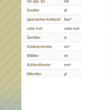
Gō (jap. 合)
Gō
Deziliter
dl
japanisches Kubikzoll
Sun³
cubic inch
cubic inch
Zentiliter
cl
Kubikzentimeter
cm³
Milliliter
ml
Kubikmillimeter
mm³
Mikroliter
µl