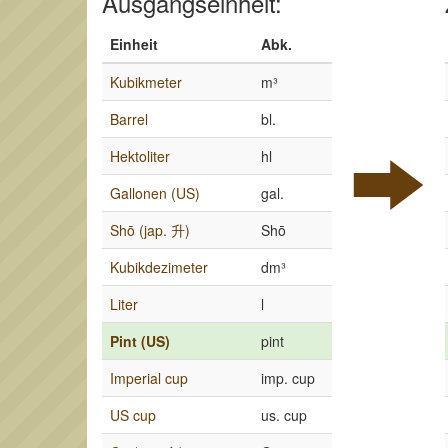
Ausgangseinheit:
Einheit
Abk.
Kubikmeter
m³
Barrel
bl.
Hektoliter
hl
Gallonen (US)
gal.
Shō (jap. 升)
Shō
Kubikdezimeter
dm³
Liter
l
Pint (US)
pint
Imperial cup
imp. cup
US cup
us. cup