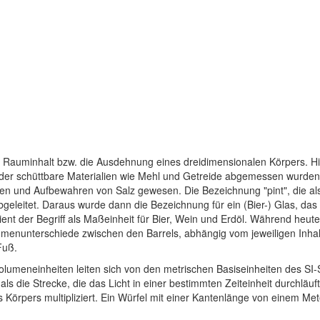
auminhalt bzw. die Ausdehnung eines dreidimensionalen Körpers. His
der schüttbare Materialien wie Mehl und Getreide abgemessen wurden.
sen und Aufbewahren von Salz gewesen. Die Bezeichnung "pint", die a
bgeleitet. Daraus wurde dann die Bezeichnung für ein (Bier-) Glas, da
 dient der Begriff als Maßeinheit für Bier, Wein und Erdöl. Während heu
umenunterschiede zwischen den Barrels, abhängig vom jeweiligen Inhalt
Fuß.
olumeneinheiten leiten sich von den metrischen Basiseinheiten des SI-
s die Strecke, die das Licht in einer bestimmten Zeiteinheit durchl
 Körpers multipliziert. Ein Würfel mit einer Kantenlänge von einem 