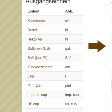
Ausgangseinheit:
Einheit
Abk.
Kubikmeter
m³
Barrel
bl.
Hektoliter
hl
Gallonen (US)
gal.
Shō (jap. 升)
Shō
Kubikdezimeter
dm³
Liter
l
Pint (US)
pint
Imperial cup
imp. cup
US cup
us. cup