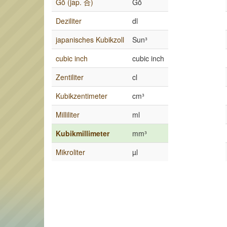
Gō (jap. 合)
Gō
Deziliter
dl
japanisches Kubikzoll
Sun³
cubic inch
cubic inch
Zentiliter
cl
Kubikzentimeter
cm³
Milliliter
ml
Kubikmillimeter
mm³
Mikroliter
µl