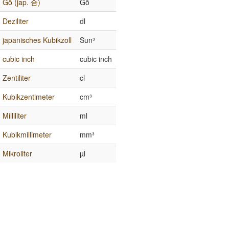
Gō (jap. 合)
Gō
Deziliter
dl
japanisches Kubikzoll
Sun³
cubic inch
cubic inch
Zentiliter
cl
Kubikzentimeter
cm³
Milliliter
ml
Kubikmillimeter
mm³
Mikroliter
µl