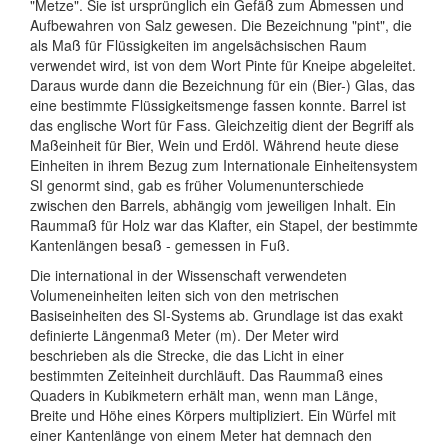
"Metze". Sie ist ursprünglich ein Gefäß zum Abmessen und
Aufbewahren von Salz gewesen. Die Bezeichnung "pint", die
als Maß für Flüssigkeiten im angelsächsischen Raum
verwendet wird, ist von dem Wort Pinte für Kneipe abgeleitet.
Daraus wurde dann die Bezeichnung für ein (Bier-) Glas, das
eine bestimmte Flüssigkeitsmenge fassen konnte. Barrel ist
das englische Wort für Fass. Gleichzeitig dient der Begriff als
Maßeinheit für Bier, Wein und Erdöl. Während heute diese
Einheiten in ihrem Bezug zum Internationale Einheitensystem
SI genormt sind, gab es früher Volumenunterschiede
zwischen den Barrels, abhängig vom jeweiligen Inhalt. Ein
Raummaß für Holz war das Klafter, ein Stapel, der bestimmte
Kantenlängen besaß - gemessen in Fuß.
Die international in der Wissenschaft verwendeten
Volumeneinheiten leiten sich von den metrischen
Basiseinheiten des SI-Systems ab. Grundlage ist das exakt
definierte Längenmaß Meter (m). Der Meter wird
beschrieben als die Strecke, die das Licht in einer
bestimmten Zeiteinheit durchläuft. Das Raummaß eines
Quaders in Kubikmetern erhält man, wenn man Länge,
Breite und Höhe eines Körpers multipliziert. Ein Würfel mit
einer Kantenlänge von einem Meter hat demnach den