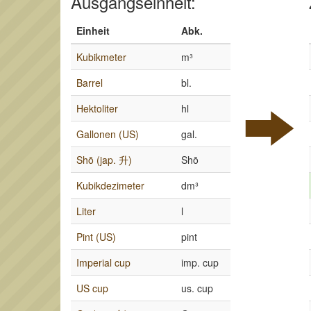
Ausgangseinheit:
Einheit
Abk.
Kubikmeter
m³
Barrel
bl.
Hektoliter
hl
Gallonen (US)
gal.
Shō (jap. 升)
Shō
Kubikdezimeter
dm³
Liter
l
Pint (US)
pint
Imperial cup
imp. cup
US cup
us. cup