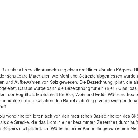
auminhalt bzw. die Ausdehnung eines dreidimensionalen Körpers. His
der schüttbare Materialien wie Mehl und Getreide abgemessen wurden.
sen und Aufbewahren von Salz gewesen. Die Bezeichnung "pint", die a
bgeleitet. Daraus wurde dann die Bezeichnung für ein (Bier-) Glas, da
 dient der Begriff als Maßeinheit für Bier, Wein und Erdöl. Während heu
umenunterschiede zwischen den Barrels, abhängig vom jeweiligen Inhalt
Fuß.
olumeneinheiten leiten sich von den metrischen Basiseinheiten des SI-
s die Strecke, die das Licht in einer bestimmten Zeiteinheit durchl
 Körpers multipliziert. Ein Würfel mit einer Kantenlänge von einem 