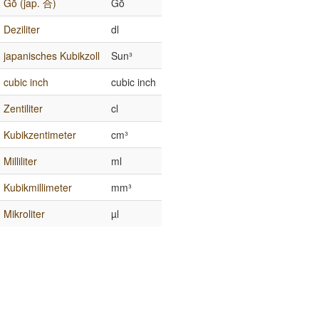
Gō (jap. 合)
Gō
Deziliter
dl
japanisches Kubikzoll
Sun³
cubic inch
cubic inch
Zentiliter
cl
Kubikzentimeter
cm³
Milliliter
ml
Kubikmillimeter
mm³
Mikroliter
µl