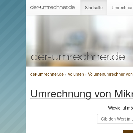
Startseite
Umrechnun
der-umrechner.de
›
Volumen
›
Volumenumrechner von M
Umrechnung von Mikro
Wieviel µl m