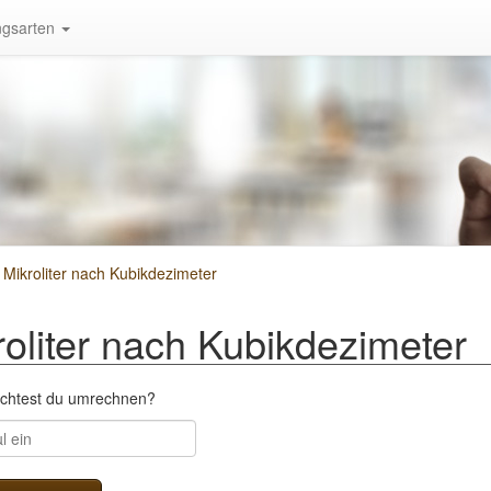
gsarten
ikroliter nach Kubikdezimeter
liter nach Kubikdezimeter
öchtest du umrechnen?