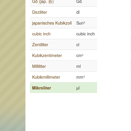
Gō (jap. 合)
Gō
Deziliter
dl
japanisches Kubikzoll
Sun³
cubic inch
cubic inch
Zentiliter
cl
Kubikzentimeter
cm³
Milliliter
ml
Kubikmillimeter
mm³
Mikroliter
µl