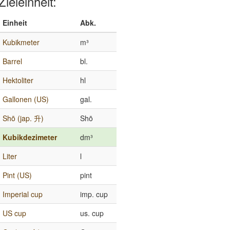
Zieleinheit:
Einheit
Abk.
Kubikmeter
m³
Barrel
bl.
Hektoliter
hl
Gallonen (US)
gal.
Shō (jap. 升)
Shō
Kubikdezimeter
dm³
Liter
l
Pint (US)
pint
Imperial cup
imp. cup
US cup
us. cup