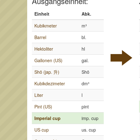
Ausgangseinheit:
Einheit
Abk.
Kubikmeter
m³
Barrel
bl.
Hektoliter
hl
Gallonen (US)
gal.
Shō (jap. 升)
Shō
Kubikdezimeter
dm³
Liter
l
Pint (US)
pint
Imperial cup
imp. cup
US cup
us. cup