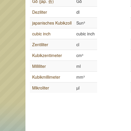
Gō (jap. 合)
Gō
Deziliter
dl
japanisches Kubikzoll
Sun³
cubic inch
cubic inch
Zentiliter
cl
Kubikzentimeter
cm³
Milliliter
ml
Kubikmillimeter
mm³
Mikroliter
µl