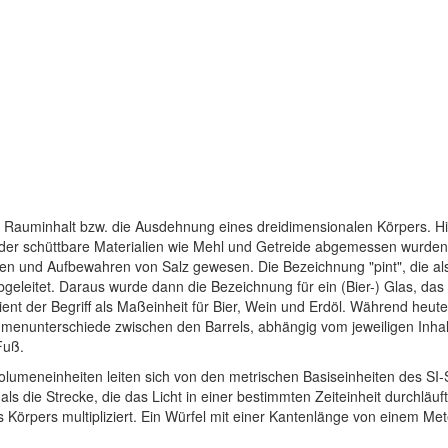
auminhalt bzw. die Ausdehnung eines dreidimensionalen Körpers. His
der schüttbare Materialien wie Mehl und Getreide abgemessen wurden.
sen und Aufbewahren von Salz gewesen. Die Bezeichnung "pint", die a
bgeleitet. Daraus wurde dann die Bezeichnung für ein (Bier-) Glas, da
 dient der Begriff als Maßeinheit für Bier, Wein und Erdöl. Während heu
umenunterschiede zwischen den Barrels, abhängig vom jeweiligen Inhalt
Fuß.
olumeneinheiten leiten sich von den metrischen Basiseinheiten des SI-
s die Strecke, die das Licht in einer bestimmten Zeiteinheit durchl
 Körpers multipliziert. Ein Würfel mit einer Kantenlänge von einem 