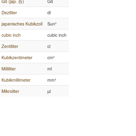
Gō (jap. 合)
Gō
Deziliter
dl
japanisches Kubikzoll
Sun³
cubic inch
cubic inch
Zentiliter
cl
Kubikzentimeter
cm³
Milliliter
ml
Kubikmillimeter
mm³
Mikroliter
µl