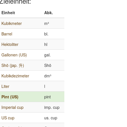
Zieleinheit:
Einheit
Abk.
Kubikmeter
m³
Barrel
bl.
Hektoliter
hl
Gallonen (US)
gal.
Shō (jap. 升)
Shō
Kubikdezimeter
dm³
Liter
l
Pint (US)
pint
Imperial cup
imp. cup
US cup
us. cup