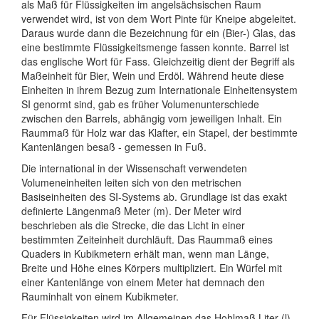
als Maß für Flüssigkeiten im angelsächsischen Raum
verwendet wird, ist von dem Wort Pinte für Kneipe abgeleitet.
Daraus wurde dann die Bezeichnung für ein (Bier-) Glas, das
eine bestimmte Flüssigkeitsmenge fassen konnte. Barrel ist
das englische Wort für Fass. Gleichzeitig dient der Begriff als
Maßeinheit für Bier, Wein und Erdöl. Während heute diese
Einheiten in ihrem Bezug zum Internationale Einheitensystem
SI genormt sind, gab es früher Volumenunterschiede
zwischen den Barrels, abhängig vom jeweiligen Inhalt. Ein
Raummaß für Holz war das Klafter, ein Stapel, der bestimmte
Kantenlängen besaß - gemessen in Fuß.
Die international in der Wissenschaft verwendeten
Volumeneinheiten leiten sich von den metrischen
Basiseinheiten des SI-Systems ab. Grundlage ist das exakt
definierte Längenmaß Meter (m). Der Meter wird
beschrieben als die Strecke, die das Licht in einer
bestimmten Zeiteinheit durchläuft. Das Raummaß eines
Quaders in Kubikmetern erhält man, wenn man Länge,
Breite und Höhe eines Körpers multipliziert. Ein Würfel mit
einer Kantenlänge von einem Meter hat demnach den
Rauminhalt von einem Kubikmeter.
Für Flüssigkeiten wird im Allgemeinen das Hohlmaß Liter (l)