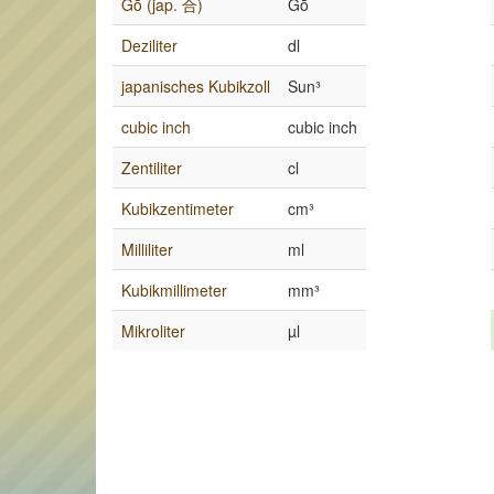
Gō (jap. 合)
Gō
Deziliter
dl
japanisches Kubikzoll
Sun³
cubic inch
cubic inch
Zentiliter
cl
Kubikzentimeter
cm³
Milliliter
ml
Kubikmillimeter
mm³
Mikroliter
µl