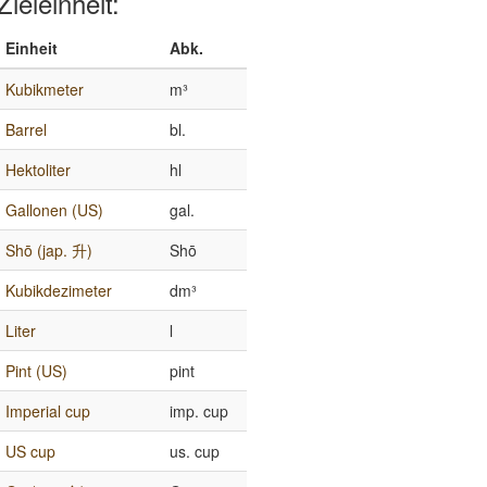
Zieleinheit:
Einheit
Abk.
Kubikmeter
m³
Barrel
bl.
Hektoliter
hl
Gallonen (US)
gal.
Shō (jap. 升)
Shō
Kubikdezimeter
dm³
Liter
l
Pint (US)
pint
Imperial cup
imp. cup
US cup
us. cup