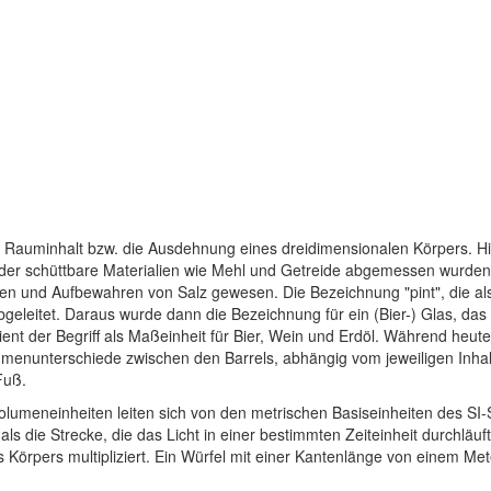
auminhalt bzw. die Ausdehnung eines dreidimensionalen Körpers. His
der schüttbare Materialien wie Mehl und Getreide abgemessen wurden.
sen und Aufbewahren von Salz gewesen. Die Bezeichnung "pint", die a
bgeleitet. Daraus wurde dann die Bezeichnung für ein (Bier-) Glas, da
 dient der Begriff als Maßeinheit für Bier, Wein und Erdöl. Während heu
umenunterschiede zwischen den Barrels, abhängig vom jeweiligen Inhalt
Fuß.
olumeneinheiten leiten sich von den metrischen Basiseinheiten des SI-
s die Strecke, die das Licht in einer bestimmten Zeiteinheit durchl
 Körpers multipliziert. Ein Würfel mit einer Kantenlänge von einem 