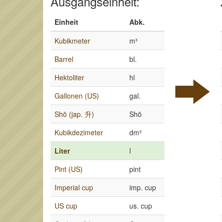
Ausgangseinheit:
Einheit
Abk.
Kubikmeter
m³
Barrel
bl.
Hektoliter
hl
Gallonen (US)
gal.
Shō (jap. 升)
Shō
Kubikdezimeter
dm³
Liter
l
Pint (US)
pint
Imperial cup
imp. cup
US cup
us. cup