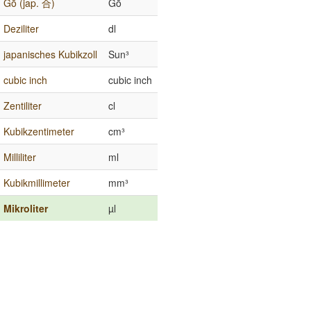
Gō (jap. 合)
Gō
Deziliter
dl
japanisches Kubikzoll
Sun³
cubic inch
cubic inch
Zentiliter
cl
Kubikzentimeter
cm³
Milliliter
ml
Kubikmillimeter
mm³
Mikroliter
µl