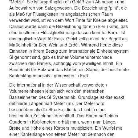
"Metze". Sie ist ursprünglich ein Gefäß zum Abmessen und
Aufbewahren von Salz gewesen. Die Bezeichnung "pint", die
als Maß für Flüssigkeiten im angelsächsischen Raum
verwendet wird, ist von dem Wort Pinte für Kneipe abgeleitet.
Daraus wurde dann die Bezeichnung für ein (Bier-) Glas, das
eine bestimmte Flüssigkeitsmenge fassen konnte. Barrel ist
das englische Wort für Fass. Gleichzeitig dient der Begriff als
Maßeinheit für Bier, Wein und Erdöl. Während heute diese
Einheiten in ihrem Bezug zum Internationale Einheitensystem
SI genormt sind, gab es früher Volumenunterschiede
zwischen den Barrels, abhängig vom jeweiligen Inhalt. Ein
Raummaß für Holz war das Klafter, ein Stapel, der bestimmte
Kantenlängen besaß - gemessen in Fuß.
Die international in der Wissenschaft verwendeten
Volumeneinheiten leiten sich von den metrischen
Basiseinheiten des SI-Systems ab. Grundlage ist das exakt
definierte Längenmaß Meter (m). Der Meter wird
beschrieben als die Strecke, die das Licht in einer
bestimmten Zeiteinheit durchläuft. Das Raummaß eines
Quaders in Kubikmetern erhält man, wenn man Länge,
Breite und Höhe eines Körpers multipliziert. Ein Würfel mit
einer Kantenlänge von einem Meter hat demnach den