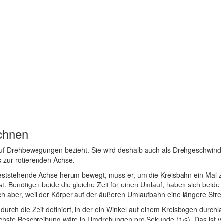
chnen
 auf Drehbewegungen bezieht. Sie wird deshalb auch als Drehgeschwindi
 zur rotierenden Achse.
eststehende Achse herum bewegt, muss er, um die Kreisbahn ein Mal zu
st. Benötigen beide die gleiche Zeit für einen Umlauf, haben sich beid
ch aber, weil der Körper auf der äußeren Umlaufbahn eine längere Str
rch die Zeit definiert, in der ein Winkel auf einem Kreisbogen durchlau
fachste Beschreibung wäre in Umdrehungen pro Sekunde (1/s). Das ist 