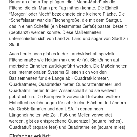
Bauer an einem Tag pflügen, die " Mann-Mahd" als die
Fläche, die ein Mann pro Tag mähen konnte. Die Einheit
"Morgen" oder "Joch" bezeichnete eine kleinere Fläche. Die
"Scheffelsaat" war die Flächengröße, die mit dem Saatgut,
das in einen Scheffel (ein bestimmtes Gefäß) passte, bestellt
(bepflanzt) werden konnte. Diese Maßeinheiten
unterschieden sich von Land zu Land und sogar von Stadt zu
Stadt.
Auch heute noch gibt es in der Landwirtschaft spezielle
Flächenmaße wie Hektar (ha) und Ar (a). Sie können auf
metrische Einheiten zurückgeführt werden. Die Maßeinheiten
des Internationalen Systems SI leiten sich von den
Basiseinheiten für die Länge ab - Quadratkilometer,
Quadratmeter, Quadratdezimeter, Quadratzentimeter und
Quadratmillimeter. In der Wissenschaft sind sie weltweit
gebräuchlich. Die Kernphysik verwendet teilweise weitere
Einheitenbezeichnungen für sehr kleine Flächen. In Ländern
wie Großbritannien und den USA, in denen noch
Längeneinheiten wie Zoll, Fuß und Meilen verwendet
werden, gibt es entsprechend Quadratzoll (square inches),
Quadratfuß (square feet) und Quadratmeilen (square miles).
Einfacher erklärt: