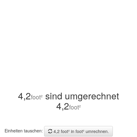
4,2
sind umgerechnet
foot²
4,2
foot²
Einheiten tauschen:
4,2 foot² in foot² umrechnen.