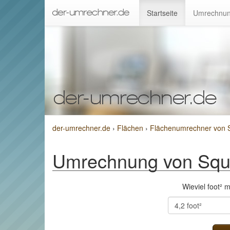
Startseite
Umrechnun
der-umrechner.de
›
Flächen
›
Flächenumrechner von S
Umrechnung von Squa
Wieviel foot²