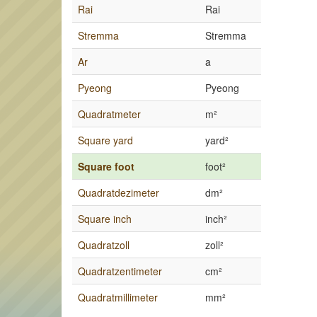
Rai
Rai
Stremma
Stremma
Ar
a
Pyeong
Pyeong
Quadratmeter
m²
Square yard
yard²
Square foot
foot²
Quadratdezimeter
dm²
Square inch
inch²
Quadratzoll
zoll²
Quadratzentimeter
cm²
Quadratmillimeter
mm²