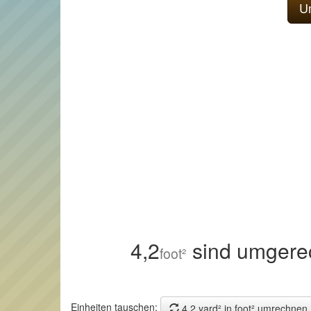
4,2
sind umgere
foot²
Einheiten tauschen:
4,2 yard² in foot² umrechnen.