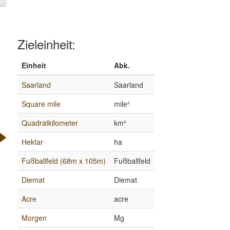
Zieleinheit:
Einheit
Abk.
Saarland
Saarland
Square mile
mile²
Quadratkilometer
km²
Hektar
ha
Fußballfeld (68m x 105m)
Fußballfeld
Diemat
Diemat
Acre
acre
Morgen
Mg