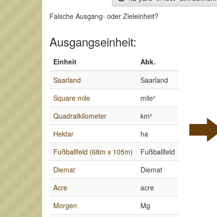
Falsche Ausgang- oder Zieleinheit?
Ausgangseinheit:
Einheit
Abk.
Saarland
Saarland
Square mile
mile²
Quadratkilometer
km²
Hektar
ha
Fußballfeld (68m x 105m)
Fußballfeld
Diemat
Diemat
Acre
acre
Morgen
Mg