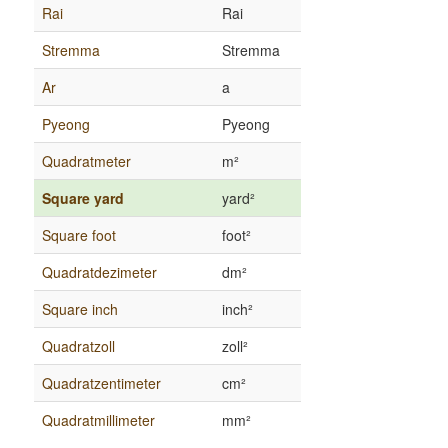
Rai
Rai
Stremma
Stremma
Ar
a
Pyeong
Pyeong
Quadratmeter
m²
Square yard
yard²
Square foot
foot²
Quadratdezimeter
dm²
Square inch
inch²
Quadratzoll
zoll²
Quadratzentimeter
cm²
Quadratmillimeter
mm²