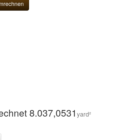
echnet 8.037,0531
yard²