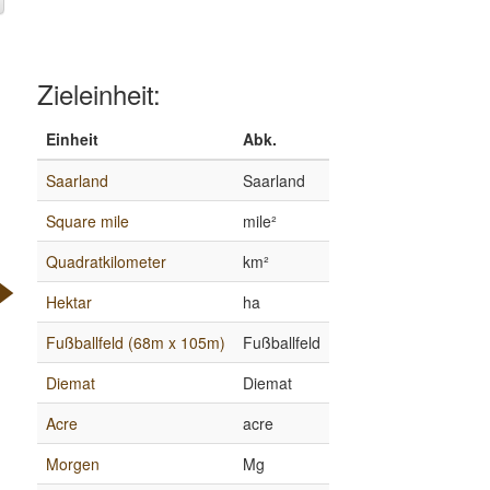
Zieleinheit:
Einheit
Abk.
Saarland
Saarland
Square mile
mile²
Quadratkilometer
km²
Hektar
ha
Fußballfeld (68m x 105m)
Fußballfeld
Diemat
Diemat
Acre
acre
Morgen
Mg