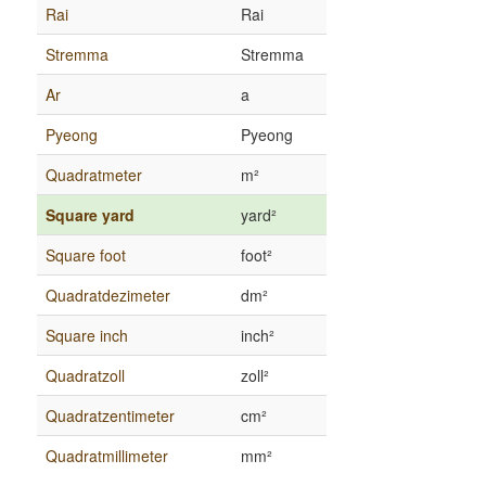
Rai
Rai
Stremma
Stremma
Ar
a
Pyeong
Pyeong
Quadratmeter
m²
Square yard
yard²
Square foot
foot²
Quadratdezimeter
dm²
Square inch
inch²
Quadratzoll
zoll²
Quadratzentimeter
cm²
Quadratmillimeter
mm²