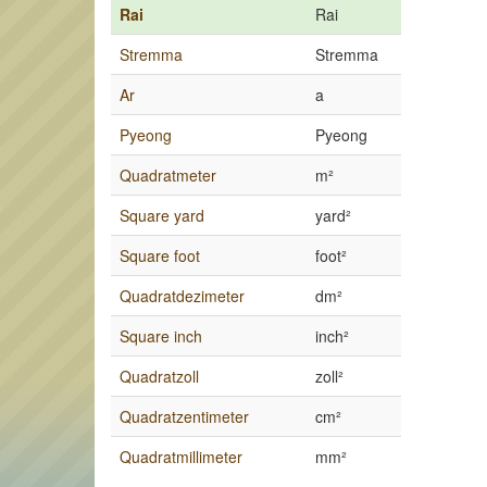
Rai
Rai
Stremma
Stremma
Ar
a
Pyeong
Pyeong
Quadratmeter
m²
Square yard
yard²
Square foot
foot²
Quadratdezimeter
dm²
Square inch
inch²
Quadratzoll
zoll²
Quadratzentimeter
cm²
Quadratmillimeter
mm²