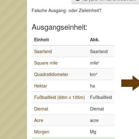
Falsche Ausgang- oder Zieleinheit?
Ausgangseinheit:
Einheit
Abk.
Saarland
Saarland
Square mile
mile²
Quadratkilometer
km²
Hektar
ha
Fußballfeld (68m x 105m)
Fußballfeld
Diemat
Diemat
Acre
acre
Morgen
Mg