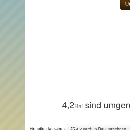
4,2
sind umger
Rai
Einheiten tauschen:
4,2 yard² in Rai umrechnen.