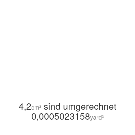
4,2
sind umgerechnet
cm²
0,0005023158
yard²