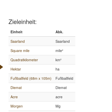
Zieleinheit:
Einheit
Abk.
Saarland
Saarland
Square mile
mile²
Quadratkilometer
km²
Hektar
ha
Fußballfeld (68m x 105m)
Fußballfeld
Diemat
Diemat
Acre
acre
Morgen
Mg