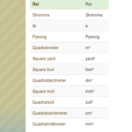
Rai
Rai
Stremma
Stremma
Ar
a
Pyeong
Pyeong
Quadratmeter
m²
Square yard
yard²
Square foot
foot²
Quadratdezimeter
dm²
Square inch
inch²
Quadratzoll
zoll²
Quadratzentimeter
cm²
Quadratmillimeter
mm²