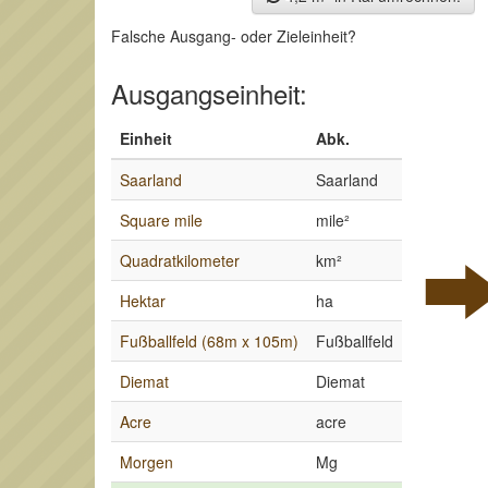
Falsche Ausgang- oder Zieleinheit?
Ausgangseinheit:
Einheit
Abk.
Saarland
Saarland
Square mile
mile²
Quadratkilometer
km²
Hektar
ha
Fußballfeld (68m x 105m)
Fußballfeld
Diemat
Diemat
Acre
acre
Morgen
Mg