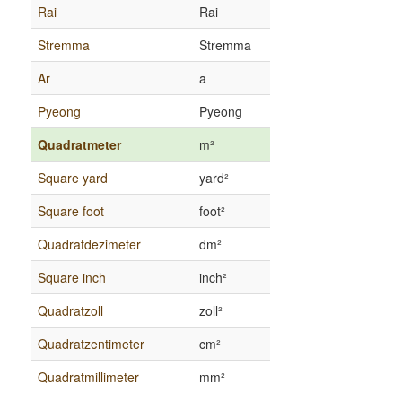
Rai
Rai
Stremma
Stremma
Ar
a
Pyeong
Pyeong
Quadratmeter
m²
Square yard
yard²
Square foot
foot²
Quadratdezimeter
dm²
Square inch
inch²
Quadratzoll
zoll²
Quadratzentimeter
cm²
Quadratmillimeter
mm²