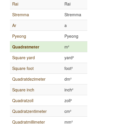
Rai
Rai
Stremma
Stremma
Ar
a
Pyeong
Pyeong
Quadratmeter
m²
Square yard
yard²
Square foot
foot²
Quadratdezimeter
dm²
Square inch
inch²
Quadratzoll
zoll²
Quadratzentimeter
cm²
Quadratmillimeter
mm²