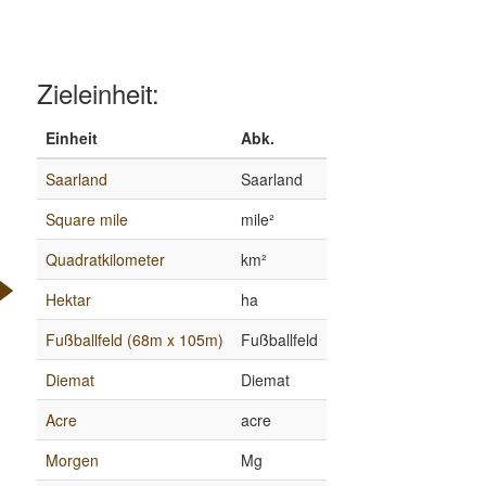
Zieleinheit:
Einheit
Abk.
Saarland
Saarland
Square mile
mile²
Quadratkilometer
km²
Hektar
ha
Fußballfeld (68m x 105m)
Fußballfeld
Diemat
Diemat
Acre
acre
Morgen
Mg