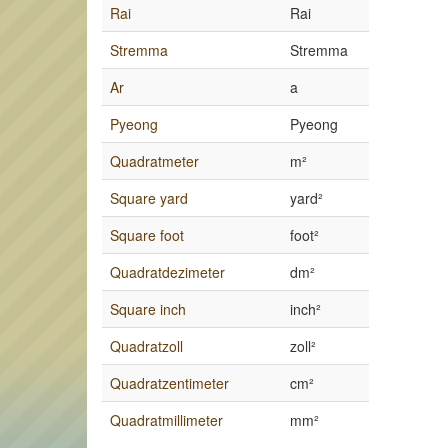
Rai
Rai
Stremma
Stremma
Ar
a
Pyeong
Pyeong
Quadratmeter
m²
Square yard
yard²
Square foot
foot²
Quadratdezimeter
dm²
Square inch
inch²
Quadratzoll
zoll²
Quadratzentimeter
cm²
Quadratmillimeter
mm²