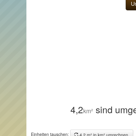
4,2
sind umge
km²
Einheiten tauschen:
4,2 m² in km² umrechnen.