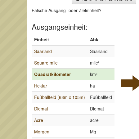
Falsche Ausgang- oder Zieleinheit?
Ausgangseinheit:
Einheit
Abk.
Saarland
Saarland
Square mile
mile²
Quadratkilometer
km²
Hektar
ha
Fußballfeld (68m x 105m)
Fußballfeld
Diemat
Diemat
Acre
acre
Morgen
Mg