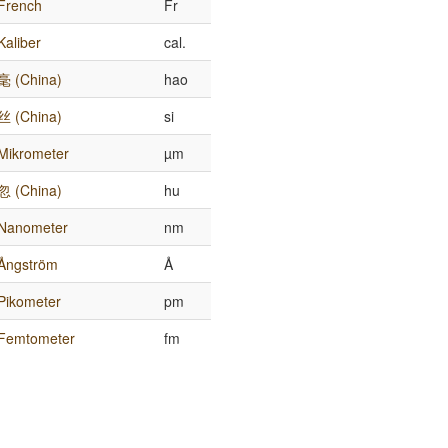
French
Fr
Kaliber
cal.
毫 (China)
hao
丝 (China)
si
Mikrometer
µm
忽 (China)
hu
Nanometer
nm
Ångström
Å
Pikometer
pm
Femtometer
fm