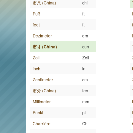
市尺 (China)
chi
Fuß
ft
feet
ft
Dezimeter
dm
市寸 (China)
cun
Zoll
Zoll
inch
in
Zentimeter
cm
市分 (China)
fen
Millimeter
mm
Punkt
pt.
Charrière
Ch