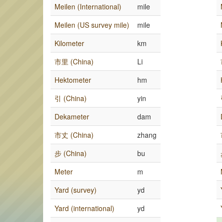
Meilen (International)
mile
Meilen (US survey mile)
mile
Kilometer
km
市里 (China)
Li
Hektometer
hm
引 (China)
yin
Dekameter
dam
市丈 (China)
zhang
步 (China)
bu
Meter
m
Yard (survey)
yd
Yard (international)
yd