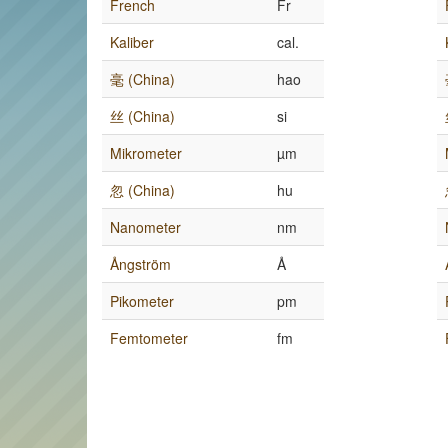
French
Fr
Kaliber
cal.
毫 (China)
hao
丝 (China)
si
Mikrometer
µm
忽 (China)
hu
Nanometer
nm
Ångström
Å
Pikometer
pm
Femtometer
fm