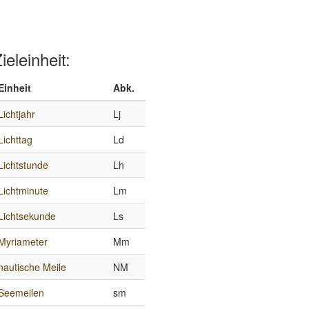
ieleinheit:
Einheit
Abk.
Lichtjahr
Lj
Lichttag
Ld
Lichtstunde
Lh
Lichtminute
Lm
Lichtsekunde
Ls
Myriameter
Mm
nautische Meile
NM
Seemeilen
sm