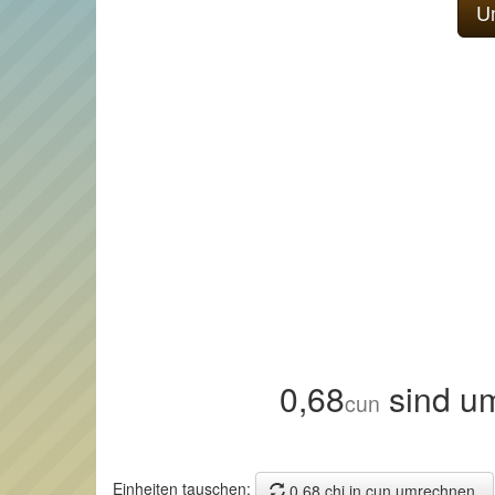
0,68
sind u
cun
Einheiten tauschen:
0,68 chi in cun umrechnen.