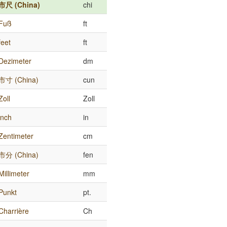
市尺 (China)
chi
Fuß
ft
feet
ft
Dezimeter
dm
市寸 (China)
cun
Zoll
Zoll
inch
in
Zentimeter
cm
市分 (China)
fen
Millimeter
mm
Punkt
pt.
Charrière
Ch