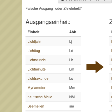
Falsche Ausgang- oder Zieleinheit?
Ausgangseinheit:
Z
Einheit
Abk.
Lichtjahr
Lj
Lichttag
Ld
Lichtstunde
Lh
Lichtminute
Lm
Lichtsekunde
Ls
Myriameter
Mm
nautische Meile
NM
Seemeilen
sm