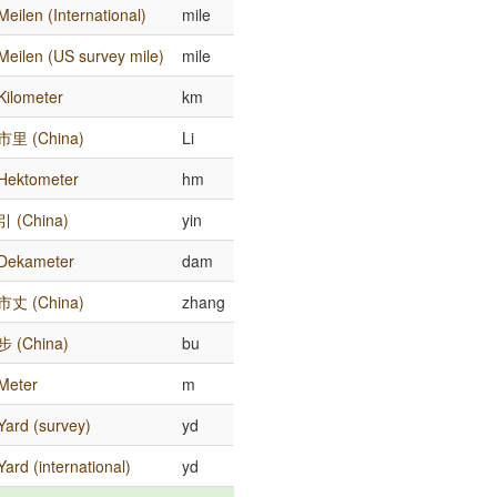
Meilen (International)
mile
Meilen (US survey mile)
mile
Kilometer
km
市里 (China)
Li
Hektometer
hm
引 (China)
yin
Dekameter
dam
市丈 (China)
zhang
步 (China)
bu
Meter
m
Yard (survey)
yd
Yard (international)
yd