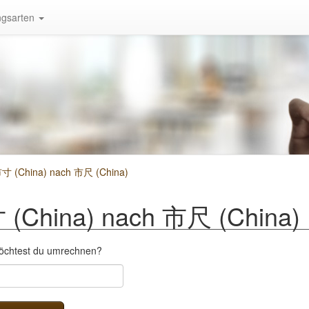
gsarten
寸 (China) nach 市尺 (China)
(China) nach 市尺 (China)
möchtest du umrechnen?