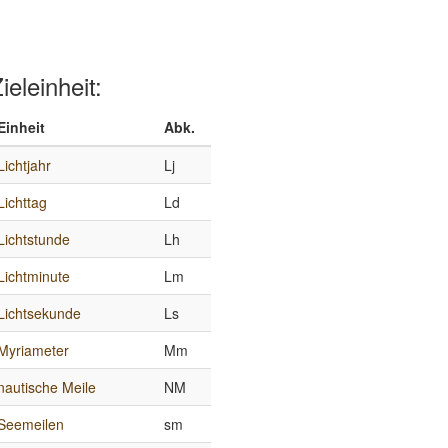
ieleinheit:
Einheit
Abk.
Lichtjahr
Lj
Lichttag
Ld
Lichtstunde
Lh
Lichtminute
Lm
Lichtsekunde
Ls
Myriameter
Mm
nautische Meile
NM
Seemeilen
sm