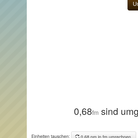
0,68
sind umg
fm
Einheiten tauschen:
0,68 pm in fm umrechnen.