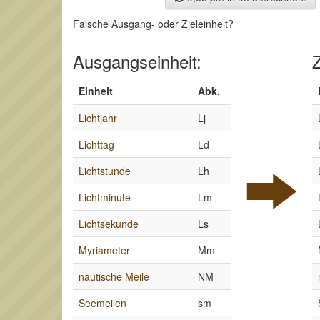
Falsche Ausgang- oder Zieleinheit?
Ausgangseinheit:
Z
Einheit
Abk.
Lichtjahr
Lj
Lichttag
Ld
Lichtstunde
Lh
Lichtminute
Lm
Lichtsekunde
Ls
Myriameter
Mm
nautische Meile
NM
Seemeilen
sm