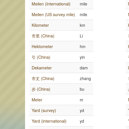
Meilen (International)
mile
Meilen (US survey mile)
mile
Kilometer
km
市里 (China)
Li
Hektometer
hm
引 (China)
yin
Dekameter
dam
市丈 (China)
zhang
步 (China)
bu
Meter
m
Yard (survey)
yd
Yard (international)
yd