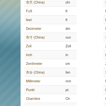
市尺 (China)
chi
Fuß
ft
feet
ft
Dezimeter
dm
市寸 (China)
cun
Zoll
Zoll
inch
in
Zentimeter
cm
市分 (China)
fen
Millimeter
mm
Punkt
pt.
Charrière
Ch