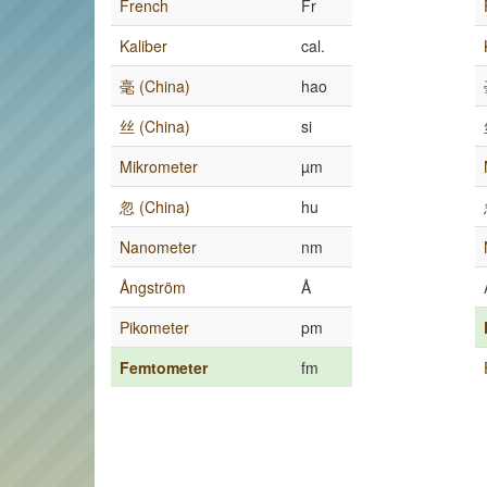
French
Fr
Kaliber
cal.
毫 (China)
hao
丝 (China)
si
Mikrometer
µm
忽 (China)
hu
Nanometer
nm
Ångström
Å
Pikometer
pm
Femtometer
fm