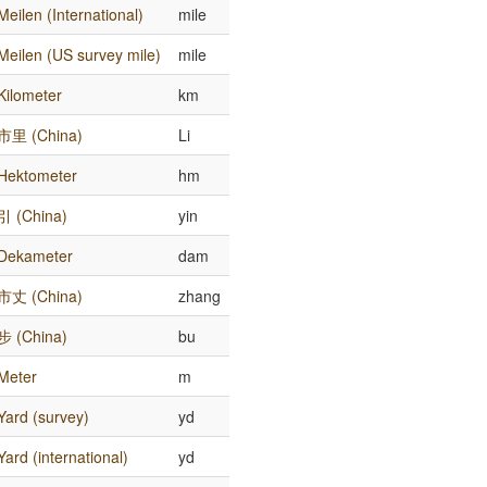
Meilen (International)
mile
Meilen (US survey mile)
mile
Kilometer
km
市里 (China)
Li
Hektometer
hm
引 (China)
yin
Dekameter
dam
市丈 (China)
zhang
步 (China)
bu
Meter
m
Yard (survey)
yd
Yard (international)
yd