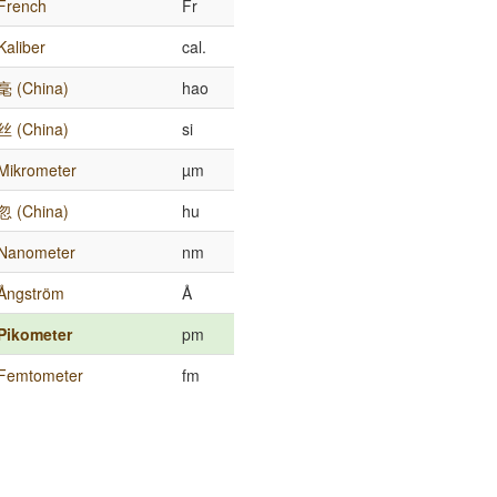
French
Fr
Kaliber
cal.
毫 (China)
hao
丝 (China)
si
Mikrometer
µm
忽 (China)
hu
Nanometer
nm
Ångström
Å
Pikometer
pm
Femtometer
fm