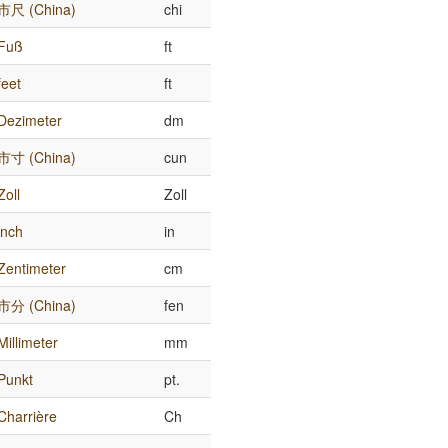
市尺 (China)
chi
Fuß
ft
feet
ft
Dezimeter
dm
市寸 (China)
cun
Zoll
Zoll
inch
in
Zentimeter
cm
市分 (China)
fen
Millimeter
mm
Punkt
pt.
Charrière
Ch