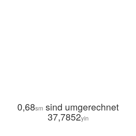
0,68
sind umgerechnet
sm
37,7852
yin