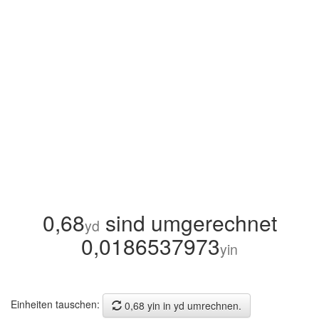
0,68
sind umgerechnet
yd
0,0186537973
yin
Einheiten tauschen:
0,68 yin in yd umrechnen.