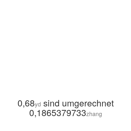
0,68
sind umgerechnet
yd
0,1865379733
zhang