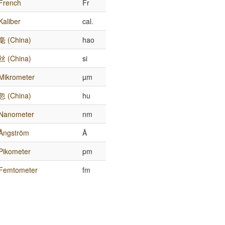
French
Fr
Kaliber
cal.
毫 (China)
hao
丝 (China)
si
Mikrometer
µm
忽 (China)
hu
Nanometer
nm
Ångström
Å
Pikometer
pm
Femtometer
fm