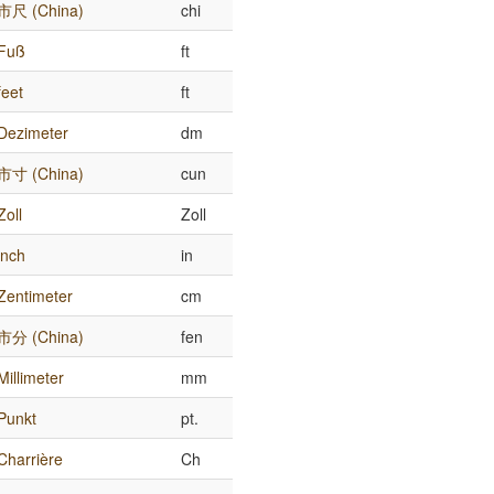
市尺 (China)
chi
Fuß
ft
feet
ft
Dezimeter
dm
市寸 (China)
cun
Zoll
Zoll
inch
in
Zentimeter
cm
市分 (China)
fen
Millimeter
mm
Punkt
pt.
Charrière
Ch