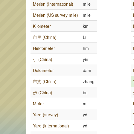
Meilen (International)
mile
Meilen (US survey mile)
mile
Kilometer
km
市里 (China)
Li
Hektometer
hm
引 (China)
yin
Dekameter
dam
市丈 (China)
zhang
步 (China)
bu
Meter
m
Yard (survey)
yd
Yard (international)
yd