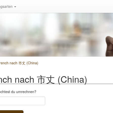
gsarten
rench nach 市丈 (China)
nch nach 市丈 (China)
öchtest du umrechnen?