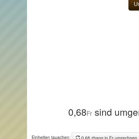
0,68
sind umge
Fr
Einheiten tauschen:
0,68 zhang in Fr umrechnen.