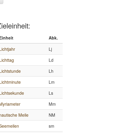
ieleinheit:
Einheit
Abk.
Lichtjahr
Lj
Lichttag
Ld
Lichtstunde
Lh
Lichtminute
Lm
Lichtsekunde
Ls
Myriameter
Mm
nautische Meile
NM
Seemeilen
sm