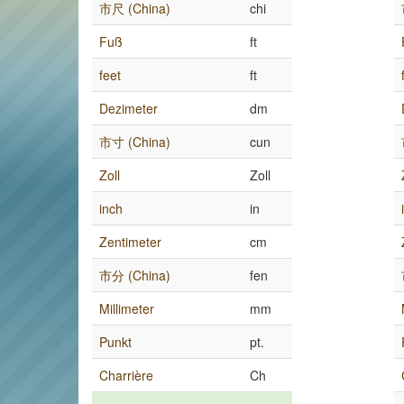
市尺 (China)
chi
Fuß
ft
feet
ft
Dezimeter
dm
市寸 (China)
cun
Zoll
Zoll
inch
in
Zentimeter
cm
市分 (China)
fen
Millimeter
mm
Punkt
pt.
Charrière
Ch