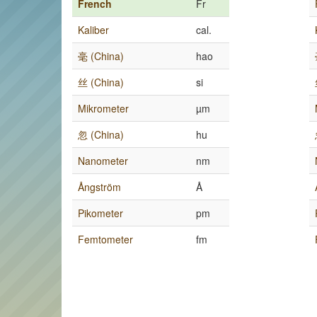
French
Fr
Kaliber
cal.
毫 (China)
hao
丝 (China)
si
Mikrometer
µm
忽 (China)
hu
Nanometer
nm
Ångström
Å
Pikometer
pm
Femtometer
fm