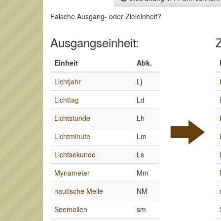
Falsche Ausgang- oder Zieleinheit?
Ausgangseinheit:
Z
Einheit
Abk.
Lichtjahr
Lj
Lichttag
Ld
Lichtstunde
Lh
Lichtminute
Lm
Lichtsekunde
Ls
Myriameter
Mm
nautische Meile
NM
Seemeilen
sm