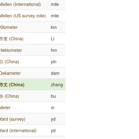
Meilen (International)
mile
Meilen (US survey mile)
mile
Kilometer
km
市里 (China)
Li
Hektometer
hm
引 (China)
yin
Dekameter
dam
市丈 (China)
zhang
步 (China)
bu
Meter
m
Yard (survey)
yd
Yard (international)
yd