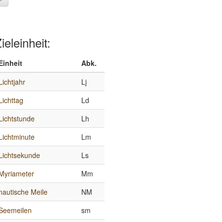
ieleinheit:
Einheit
Abk.
Lichtjahr
Lj
Lichttag
Ld
Lichtstunde
Lh
Lichtminute
Lm
Lichtsekunde
Ls
Myriameter
Mm
nautische Meile
NM
Seemeilen
sm