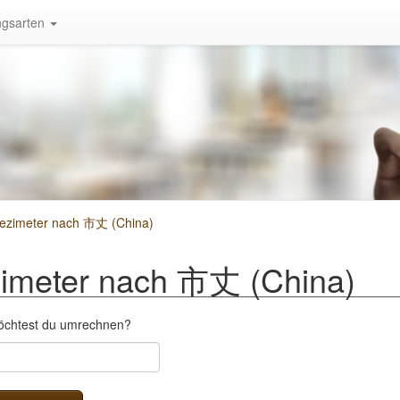
gsarten
ezimeter nach 市丈 (China)
imeter nach 市丈 (China)
öchtest du umrechnen?