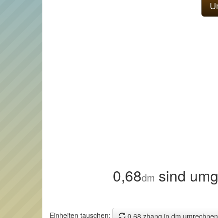
0,68
sind umg
dm
Einheiten tauschen:
0,68 zhang in dm umrechnen