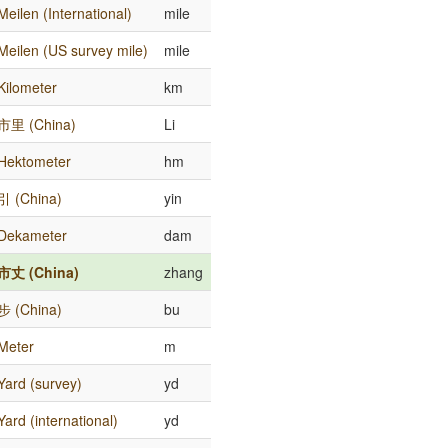
Meilen (International)
mile
Meilen (US survey mile)
mile
Kilometer
km
市里 (China)
Li
Hektometer
hm
引 (China)
yin
Dekameter
dam
市丈 (China)
zhang
步 (China)
bu
Meter
m
Yard (survey)
yd
Yard (international)
yd