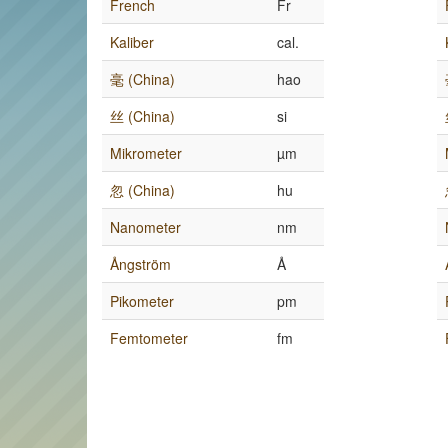
French
Fr
Kaliber
cal.
毫 (China)
hao
丝 (China)
si
Mikrometer
µm
忽 (China)
hu
Nanometer
nm
Ångström
Å
Pikometer
pm
Femtometer
fm