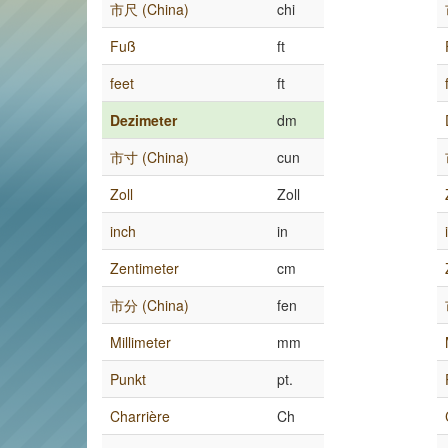
市尺 (China)
chi
Fuß
ft
feet
ft
Dezimeter
dm
市寸 (China)
cun
Zoll
Zoll
inch
in
Zentimeter
cm
市分 (China)
fen
Millimeter
mm
Punkt
pt.
Charrière
Ch