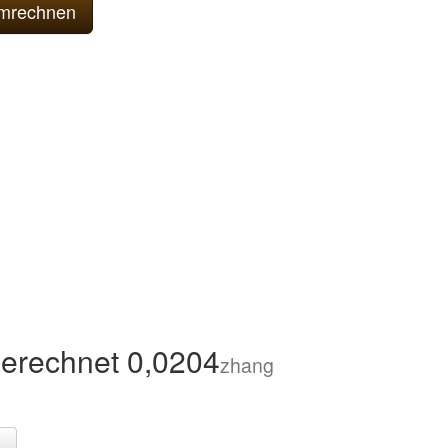
erechnet 0,0204
zhang
.