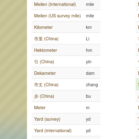
Meilen (International)
mile
Meilen (US survey mile)
mile
Kilometer
km
市里 (China)
Li
Hektometer
hm
引 (China)
yin
Dekameter
dam
市丈 (China)
zhang
步 (China)
bu
Meter
m
Yard (survey)
yd
Yard (international)
yd