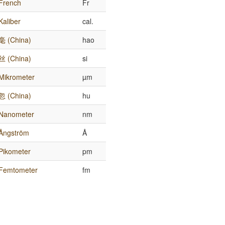
French
Fr
Kaliber
cal.
毫 (China)
hao
丝 (China)
si
Mikrometer
µm
忽 (China)
hu
Nanometer
nm
Ångström
Å
Pikometer
pm
Femtometer
fm