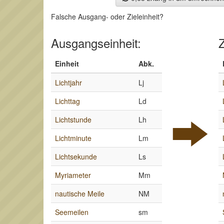
Falsche Ausgang- oder Zieleinheit?
Ausgangseinheit:
Z
Einheit
Abk.
Lichtjahr
Lj
Lichttag
Ld
Lichtstunde
Lh
Lichtminute
Lm
Lichtsekunde
Ls
Myriameter
Mm
nautische Meile
NM
Seemeilen
sm