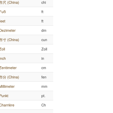
市尺 (China)
chi
Fuß
ft
feet
ft
Dezimeter
dm
市寸 (China)
cun
Zoll
Zoll
inch
in
Zentimeter
cm
市分 (China)
fen
Millimeter
mm
Punkt
pt.
Charrière
Ch