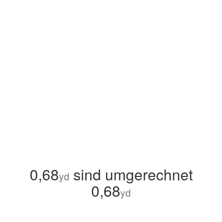
0,68
sind umgerechnet
yd
0,68
yd