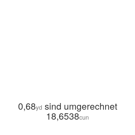
0,68
sind umgerechnet
yd
18,6538
cun