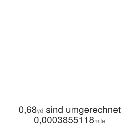
0,68
sind umgerechnet
yd
0,0003855118
mile