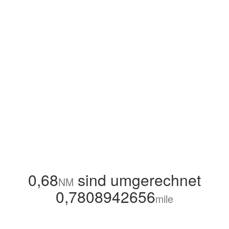
0,68
sind umgerechnet
NM
0,7808942656
mile